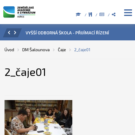
ŠKOLA - PŘIJÍMACÍ ŘÍZENÍ
ÚŘEDNÍ HODINY V OBDOBÍ LETNÍ
Úvod
DM Šalounova
Čaje
2_­čaje01
2_­čaje01