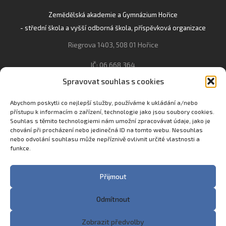
Zemědělská akademie a Gymnázium Hořice
- střední škola a vyšší odborná škola, příspěvková organizace
Riegrova 1403, 508 01 Hořice
IČ: 06 668 364
Spravovat souhlas s cookies
493 623 021, 493 623 022
info@gozhorice.cz
Abychom poskytli co nejlepší služby, používáme k ukládání a/nebo
přístupu k informacím o zařízení, technologie jako jsou soubory cookies.
www.zaghorice.cz
Souhlas s těmito technologiemi nám umožní zpracovávat údaje, jako je
Pověřenec pro ochranu osobních údajů:
chování při procházení nebo jedinečná ID na tomto webu. Nesouhlas
nebo odvolání souhlasu může nepříznivě ovlivnit určité vlastnosti a
Innovation One s.r.o. IČO: 04734807 Březenecká 4808 430 04
funkce.
Chomutov
Filip Šikola +420 775 992 451 filip.sikola@innone.cz
Přijmout
Odmítnout
Copyright © 2023 Zemědělská akademie a Gymnázium
Zobrazit předvolby