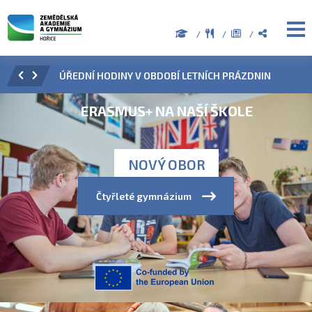
ZENÍ
ÚŘEDNÍ HODINY V OBDOBÍ LETNÍCH PRÁZDNIN
PŘÍ
ERASMUS+ NA NAŠÍ ŠKOLE
NOVÝ OBOR
Čtyřleté gymnázium