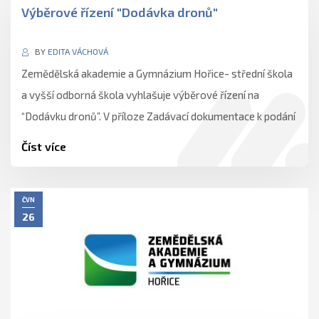
Výběrové řízení "Dodávka dronů"
BY
EDITA VÁCHOVÁ
Zemědělská akademie a Gymnázium Hořice- střední škola
a vyšší odborná škola vyhlašuje výběrové řízení na
“Dodávku dronů”. V příloze Zadávací dokumentace k podání
nabídky, Krycí list,…
Číst více
ČVN
26