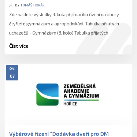
BY
TOMÁŠ HORÁK
Zde najdete výsledky 3. kola přijímacího řízení na obory
čtyřleté gymnázium a agropodnikání. Tabulka přijatých
uchazečů - Gymnázium (3. kolo) Tabulka přijatých
uchazečů - Agropodnikání…
Číst více
ČVC
07
Výběrové řízení "Dodávka dveří pro DM