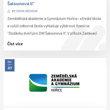
Šalounova II"
BY
EDITA VÁCHOVÁ
Zemědělská akademie a Gymnázium Hořice- střední škola
a vyšší odborná škola vyhlašuje výběrové řízení na
“Dodávku dveří pro DM Šalounova II”. V příloze Zadávací
dokumentace k…
Číst více
ČVC
07