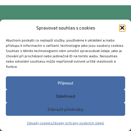
Kontakt
Spravovat souhlas s cookies
Abychom poskytli co nejlepší služby, používáme k ukládání a/nebo
přístupu k informacím o zařízení, technologie jako jsou soubory cookies.
Souhlas s těmito technologiemi nám umožní zpracovávat údaje, jako je
Zemědělská akademie a Gymnázium
chování při procházení nebo jedinečná ID na tomto webu. Nesouhlas
Hořice
nebo odvolání souhlasu může nepříznivě ovlivnit určité vlastnosti a
funkce.
– střední škola a vyšší odborná škola, příspěvková
organizace
Přijmout
Riegrova 1403, 508 01 Hořice
Odmítnout
TELEFON:
+420 493 623 021, +420 493 623 022
Zobrazit předvolby
EMAIL:
info@gozhorice.cz
Zásady cookies
Zásady ochrany osobních údajů
IČ:
06 668 364