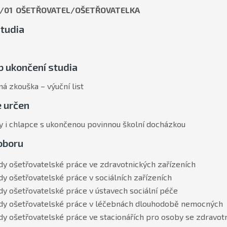
H/01 OŠETŘOVATEL/OŠETŘOVATELKA
tudia
 ukončení studia
á zkouška – výuční list
e určen
y i chlapce s ukončenou povinnou školní docházkou
oboru
dy ošetřovatelské práce ve zdravotnických zařízeních
dy ošetřovatelské práce v sociálních zařízeních
dy ošetřovatelské práce v ústavech sociální péče
dy ošetřovatelské práce v léčebnách dlouhodobě nemocných
dy ošetřovatelské práce ve stacionářích pro osoby se zdravo