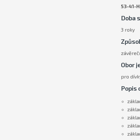
53-41-
Doba s
3 roky
Způsob
závěrečn
Obor j
pro dívk
Popis 
zákla
zákla
zákla
zákla
zákla