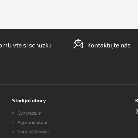
omluvte si schůzku
Kontaktujte nás
Studijní obory
K
Gymnázium
Agropodnikání
Sociální činnost