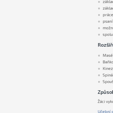
zákla
zákla
práce
psaní
možno
spolu
Rozšiř
Masér
Baňko
Kinez
Spiná
Spouš
Způsob
Žáci vyk
Učební 