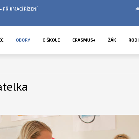
BÍ LETNÍCH PRÁZDNIN
PŘÍMĚSTSKÉ TÁBORY 2
EČ
OBORY
O ŠKOLE
ERASMUS+
ŽÁK
RODI
atelka