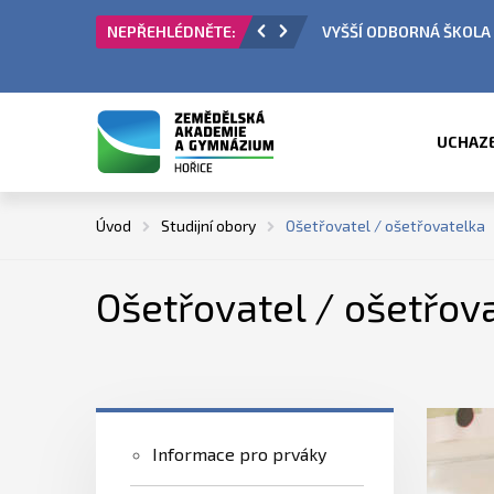
 PŘIJÍMACÍ ŘÍZENÍ
ÚŘEDNÍ HODINY V OBDO
UCHAZ
Úvod
Studijní obory
Ošetřovatel / ošetřovatelka
Ošetřovatel / ošetřov
Informace pro prváky