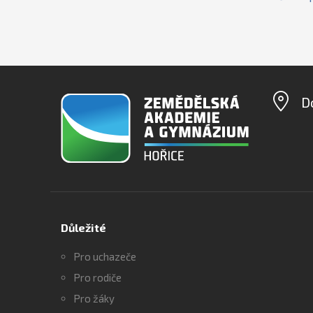
D
Důležité
Pro uchazeče
Pro rodiče
Pro žáky