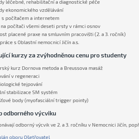
dy léčebné, rehabilitační a diagnostické péče
dy ekonomického vzdělávání
 s počítačem a internetem
 na počítači všemi deseti prsty v rámci osnov
st placené praxe na smluvním pracovišti (2. a 3. ročník)
práce s Oblastní nemocnicí Jičín a.s.
ující kurzy za zvýhodněnou cenu pro studenty
ský kurz Dornova metoda a Breussova masáž
vání v regeneraci
iologické tejpování
lní stabilizace SM systém
ťové body (myofasciální trigger pointy)
 odborného výcviku
onávají odborný výcvik ve 2. a 3. ročníku v Nemocnici Jičín, pop
plán oboru Ošetřovatel