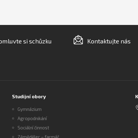
omluvte si schůzku
Kontaktujte nás
Studijní obory
K
Gymnázium
Agropodnikání
Sociální činnost
Zěmědělec – farmář