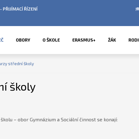
 PŘIJÍMACÍ ŘÍZENÍ
ÚŘEDNÍ HODINY V OBD
EČ
OBORY
O ŠKOLE
ERASMUS+
ŽÁK
RODI
urzy střední školy
ní školy
školu – obor Gymnázium a Sociální činnost se konají: