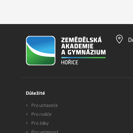
D
Důležité
Pro uchazeče
Pro rodiče
Pro žáky
Pro veřejnost