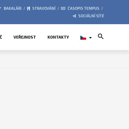
OBÍ LETNÍCH PRÁZDNIN
PŘÍMĚSTSKÉ TÁBORY 
BAKALÁŘI
STRAVOVÁNÍ
ČASOPIS TEMPUS
SOCIÁLNÍ SÍTĚ
Search for:
Č
VEŘEJNOST
KONTAKTY