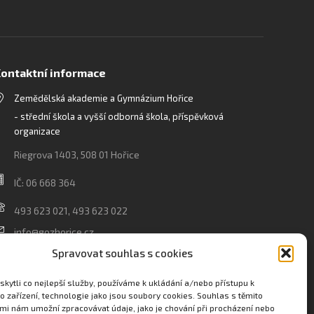
ontaktní informace
Zemědělská akademie a Gymnázium Hořice
- střední škola a vyšší odborná škola, příspěvková
organizace
Riegrova 1403, 508 01 Hořice
IČ: 06 668 364
493 623 021, 493 623 022
info@gozhorice.cz
www.zaghorice.cz
Spravovat souhlas s cookies
Pověřenec pro ochranu osobních údajů:
kytli co nejlepší služby, používáme k ukládání a/nebo přístupu k
Innovation One s.r.o. IČO: 04734807 Březenecká 4808
o zařízení, technologie jako jsou soubory cookies. Souhlas s těmito
mi nám umožní zpracovávat údaje, jako je chování při procházení nebo