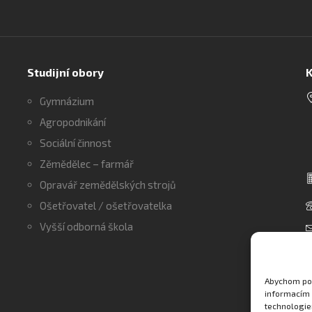
Studijní obory
K
Gymnázium
Agropodnikání
Sociální činnost
Zěmědělec – farmář
Opravář zemědělských strojů
Ošetřovatel / ošetřovatelka
Vyšší odborná škola
Abychom pos
informacím 
technologie