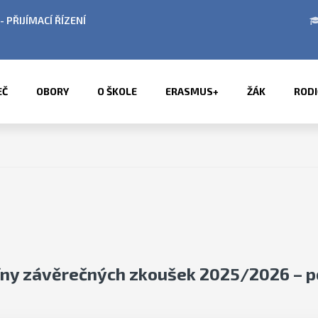
ŘIJÍMACÍ ŘÍZENÍ
ÚŘEDNÍ HODINY V OBDOB
EČ
OBORY
O ŠKOLE
ERASMUS+
ŽÁK
RODI
ny závěrečných zkoušek 2025/2026 – 