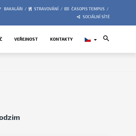
Í LETNÍCH PRÁZDNIN
PŘÍMĚSTSKÉ TÁBORY 202
BAKALÁŘI
STRAVOVÁNÍ
ČASOPIS TEMPUS
SOCIÁLNÍ SÍTĚ
Search for:
Č
VEŘEJNOST
KONTAKTY
podzim