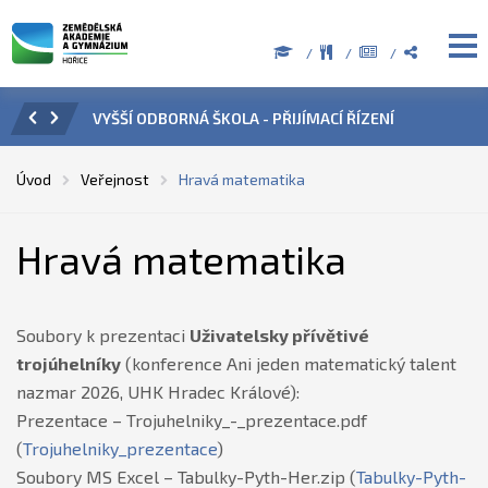
ORNÁ ŠKOLA - PŘIJÍMACÍ ŘÍZENÍ
ÚŘEDNÍ HODINY V OBDOBÍ 
Úvod
Veřejnost
Hravá matematika
Hravá matematika
Soubory k prezentaci
Uživatelsky přívětivé
trojúhelníky
(konference Ani jeden matematický talent
nazmar 2026, UHK Hradec Králové):
Prezentace – Trojuhelniky_-_prezentace.pdf
(
Trojuhelniky_prezentace
)
Soubory MS Excel – Tabulky-Pyth-Her.zip (
Tabulky-Pyth-