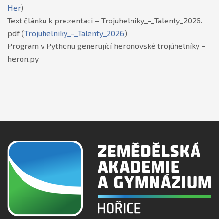
Her
)
Text článku k prezentaci – Trojuhelniky_-_Talenty_2026.
pdf (
Trojuhelniky_-_Talenty_2026
)
Program v Pythonu generující heronovské trojúhelníky –
heron.py