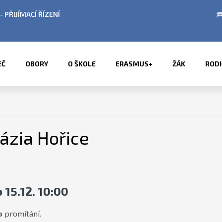
BÍ LETNÍCH PRÁZDNIN
PŘÍMĚSTSKÉ TÁBORY 2
EČ
OBORY
O ŠKOLE
ERASMUS+
ŽÁK
RODI
ázia Hořice
o 15.12. 10:00
o
promítání.