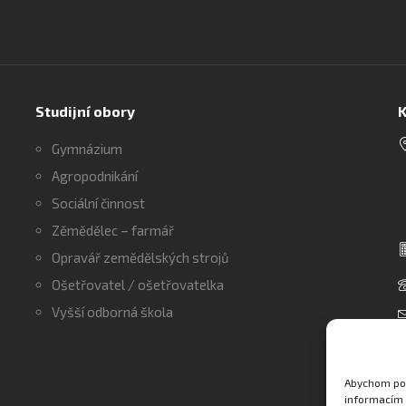
Studijní obory
K
Gymnázium
Agropodnikání
Sociální činnost
Zěmědělec – farmář
Opravář zemědělských strojů
Ošetřovatel / ošetřovatelka
Vyšší odborná škola
Abychom pos
informacím 