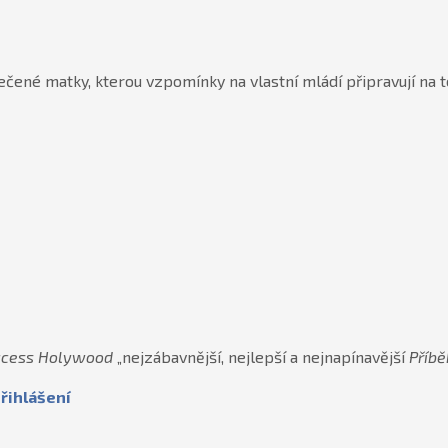
ené matky, kterou vzpomínky na vlastní mládí připravují na t
ccess Holywood
„nejzábavnější, nejlepší a nejnapínavější
Příbě
řihlášení