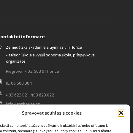
ontaktní informace
Zemědělská akademie a Gymnázium Hořice
- střední škola a vyšší odborná škola, příspěvková
organizace
Riegrova 1403, 508 01 Hořice
IČ: 06 668 364
493 623 021, 493 623 022
info@gozhorice.cz
www.zaghorice.cz
Spravovat souhlas s cookies
Pověřenec pro ochranu osobních údajů:
kytli co nejlepší služby, používáme k ukládání a/nebo přístupu k
Innovation One s.r.o. IČO: 04734807 Březenecká 4808
o zařízení, technologie jako jsou soubory cookies. Souhlas s těmito