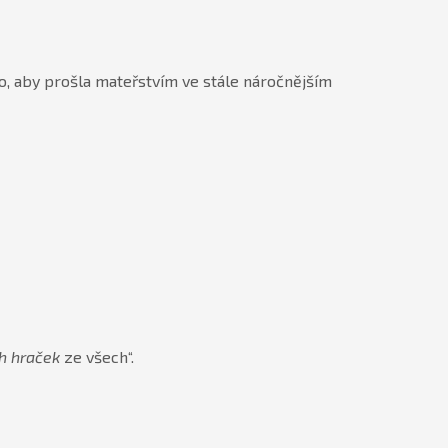
o, aby prošla mateřstvím ve stále náročnějším
h hraček
ze všech“.