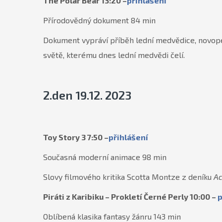
The Polar Bear 13:20 –
přihlášení
Přírodovědný dokument 84 min
Dokument vypráví příběh lední medvědice, novopeč
světě, kterému dnes lední medvědi čelí.
2.den 19.12. 2023
Toy Story 3 7:50 –
přihlášení
Současná moderní animace 98 min
Slovy filmového kritika Scotta Montze z deníku
A
Piráti z Karibiku – Prokletí Černé Perly 10:00 –
p
Oblíbená klasika fantasy žánru 143 min