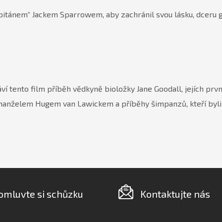
apitánem“ Jackem Sparrowem, aby zachránil svou lásku, dceru 
tento film příběh vědkyně bioložky Jane Goodall, jejích první
a manželem Hugem van Lawickem a příběhy šimpanzů, kteří byl
omluvte si schůzku
Kontaktujte nás