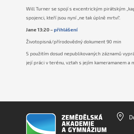
Will Turner se spojí s excentrickým pirátským „k
spojenci, kteří jsou nyní „ne tak úplně mrtví“.
Jane 13:20 –
přihlášení
Životopisná/přírodovědný dokument 90 min
S použitím dosud nepublikovaných záznamů vypráví 
její práci v terénu, vztah s jejím kameramanem 
D