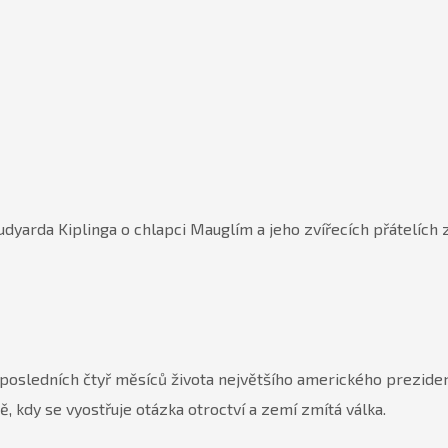
yarda Kiplinga o chlapci Mauglím a jeho zvířecích přátelích z
posledních čtyř měsíců života největšího amerického preziden
 kdy se vyostřuje otázka otroctví a zemí zmítá válka.