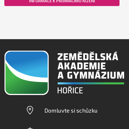
INFORMACE K PŘIJÍMACÍMU ŘÍZENÍ
Domluvte si schůzku