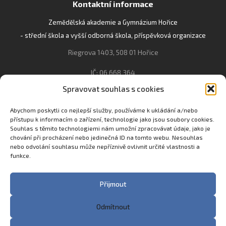
Kontaktní informace
Zemědělská akademie a Gymnázium Hořice
- střední škola a vyšší odborná škola, příspěvková organizace
Riegrova 1403, 508 01 Hořice
IČ: 06 668 364
Spravovat souhlas s cookies
493 623 021, 493 623 022
info@gozhorice.cz
Abychom poskytli co nejlepší služby, používáme k ukládání a/nebo
přístupu k informacím o zařízení, technologie jako jsou soubory cookies.
www.zaghorice.cz
Souhlas s těmito technologiemi nám umožní zpracovávat údaje, jako je
Pověřenec pro ochranu osobních údajů:
chování při procházení nebo jedinečná ID na tomto webu. Nesouhlas
nebo odvolání souhlasu může nepříznivě ovlivnit určité vlastnosti a
Innovation One s.r.o. IČO: 04734807 Březenecká 4808 430 04
funkce.
Chomutov
Filip Šikola +420 775 992 451 filip.sikola@innone.cz
Přijmout
Odmítnout
Copyright © 2023 Zemědělská akademie a Gymnázium