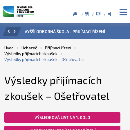
VYŠŠÍ ODBORNÁ ŠKOLA - PŘIJÍMACÍ ŘÍZENÍ
ÚŘE
Úvod
Uchazeč
Přijímací řízení
Výsledky přijímacích zkoušek
Výsledky přijímacích zkoušek – Ošetřovatel
Výsledky přijímacích
zkoušek – Ošetřovatel
VÝSLEDKOVÁ LISTINA 1. KOLO