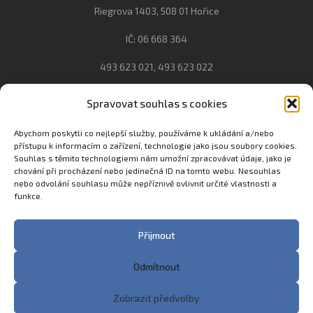
Riegrova 1403, 508 01 Hořice
IČ: 06 668 364
493 623 021, 493 623 022
info@gozhorice.cz
Spravovat souhlas s cookies
www.zaghorice.cz
Pověřenec pro ochranu osobních údajů:
Abychom poskytli co nejlepší služby, používáme k ukládání a/nebo
přístupu k informacím o zařízení, technologie jako jsou soubory cookies.
Innovation One s.r.o. IČO: 04734807 Březenecká 4808 430 04
Souhlas s těmito technologiemi nám umožní zpracovávat údaje, jako je
Chomutov
chování při procházení nebo jedinečná ID na tomto webu. Nesouhlas
nebo odvolání souhlasu může nepříznivě ovlivnit určité vlastnosti a
Filip Šikola +420 775 992 451 filip.sikola@innone.cz
funkce.
Přijmout
Copyright © 2023 Zemědělská akademie a Gymnázium
Hořice
Odmítnout
Made with
♥
in Trutnov by
eStation.cz
Zobrazit předvolby