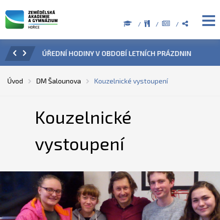
ZENÍ
ÚŘEDNÍ HODINY V OBDOBÍ LETNÍCH PRÁZDNIN
PŘÍ
Úvod
DM Šalounova
Kouzelnické vystoupení
Kouzelnické
vystoupení