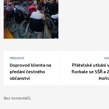
PŘEDCHOZÍ
DAL
Doprovod klienta na
Přátelské utkání 
předání čestného
florbale se SŠŘ a 
občanství
Hoři
Bez komentářů.