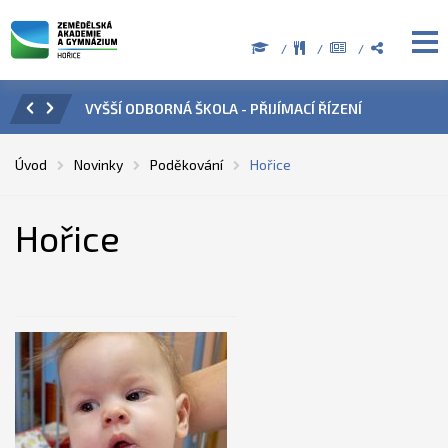
Í ODBORNÁ ŠKOLA - PŘIJÍMACÍ ŘÍZENÍ
ÚŘEDNÍ HODINY V OB
Úvod
Novinky
Poděkování
Hořice
Hořice