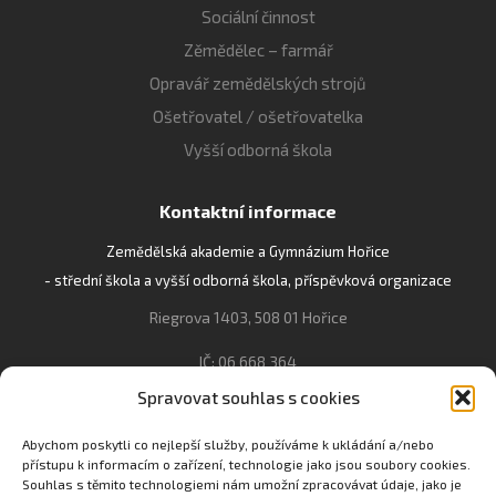
Sociální činnost
Zěmědělec – farmář
Opravář zemědělských strojů
Ošetřovatel / ošetřovatelka
Vyšší odborná škola
Kontaktní informace
Zemědělská akademie a Gymnázium Hořice
- střední škola a vyšší odborná škola, příspěvková organizace
Riegrova 1403, 508 01 Hořice
IČ: 06 668 364
Spravovat souhlas s cookies
493 623 021, 493 623 022
info@gozhorice.cz
Abychom poskytli co nejlepší služby, používáme k ukládání a/nebo
přístupu k informacím o zařízení, technologie jako jsou soubory cookies.
www.zaghorice.cz
Souhlas s těmito technologiemi nám umožní zpracovávat údaje, jako je