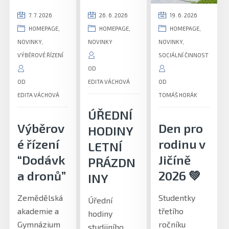
7. 7. 2026
26. 6. 2026
19. 6. 2026
HOMEPAGE
,
HOMEPAGE
,
HOMEPAGE
,
NOVINKY
,
NOVINKY
NOVINKY
,
VÝBĚROVÉ ŘÍZENÍ
SOCIÁLNÍ ČINNOST
OD
OD
EDITA VÁCHOVÁ
OD
EDITA VÁCHOVÁ
TOMÁŠ HORÁK
ÚŘEDNÍ
Výběrov
Den pro
HODINY
é řízení
rodinu v
LETNÍ
“Dodávk
Jičíně
PRÁZDN
a dronů”
2026 💚
INY
Zemědělská
Studentky
Úřední
akademie a
třetího
hodiny
Gymnázium
ročníku
studijního