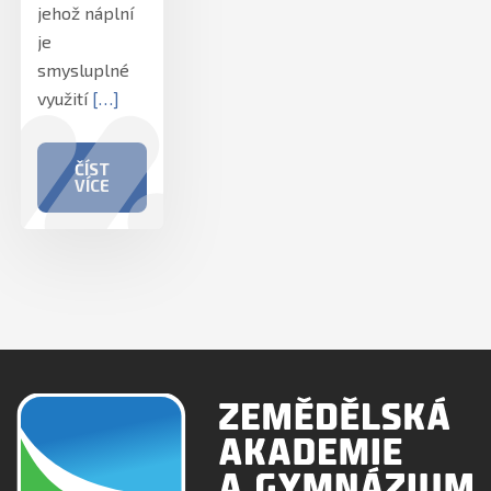
jehož náplní
je
smysluplné
využití
[…]
ČÍST
VÍCE