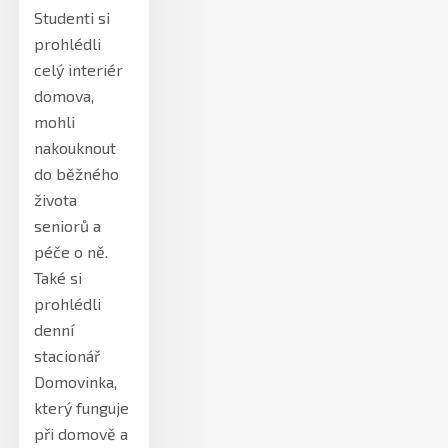
Studenti si
prohlédli
celý interiér
domova,
mohli
nakouknout
do běžného
života
seniorů a
péče o ně.
Také si
prohlédli
denní
stacionář
Domovinka,
který funguje
při domově a