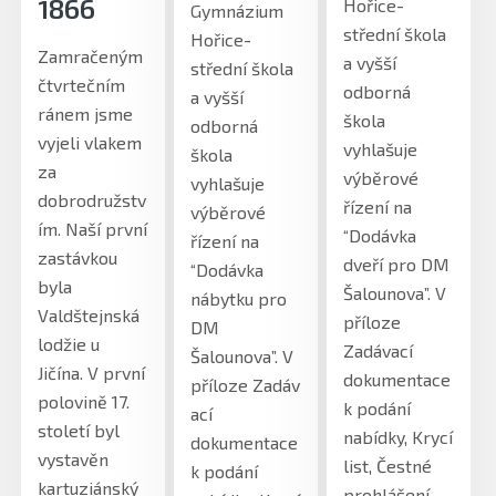
1866
Hořice-
Gymnázium
střední škola
Hořice-
Zamračeným
a vyšší
střední škola
čtvrtečním
odborná
a vyšší
ránem jsme
škola
odborná
vyjeli vlakem
vyhlašuje
škola
za
výběrové
vyhlašuje
dobrodružstv
řízení na
výběrové
ím. Naší první
“Dodávka
řízení na
zastávkou
dveří pro DM
“Dodávka
byla
Šalounova”. V
nábytku pro
Valdštejnská
příloze
DM
lodžie u
Zadávací
Šalounova”. V
Jičína. V první
dokumentace
příloze Zadáv
polovině 17.
k podání
ací
století byl
nabídky, Krycí
dokumentace
vystavěn
list, Čestné
k podání
kartuziánský
prohlášení,