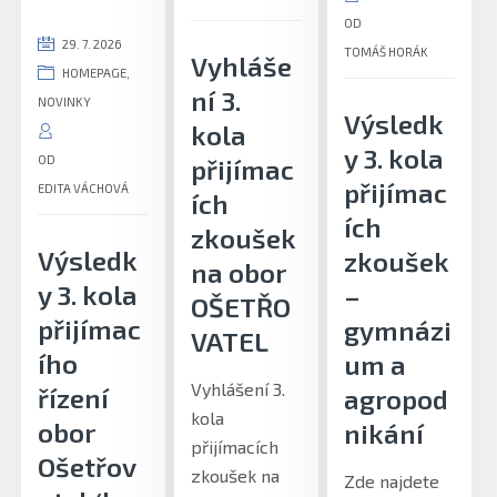
OD
29. 7. 2026
TOMÁŠ HORÁK
Vyhláše
HOMEPAGE
,
ní 3.
NOVINKY
Výsledk
kola
y 3. kola
OD
přijímac
přijímac
EDITA VÁCHOVÁ
ích
ích
zkoušek
Výsledk
zkoušek
na obor
y 3. kola
–
OŠETŘO
přijímac
gymnázi
VATEL
ího
um a
Vyhlášení 3.
řízení
agropod
kola
obor
nikání
přijímacích
Ošetřov
zkoušek na
Zde najdete