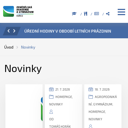
ZENÍ
ÚŘEDNÍ HODINY V OBDOBÍ LETNÍCH PRÁZDNIN
PŘÍ
Úvod
Novinky
Novinky
21. 7. 2026
16. 7. 2026
HOMEPAGE
,
AGROPODNIKÁ
NOVINKY
NÍ
,
GYMNÁZIUM
,
HOMEPAGE
,
OD
NOVINKY
TOMÁŠ HORÁK