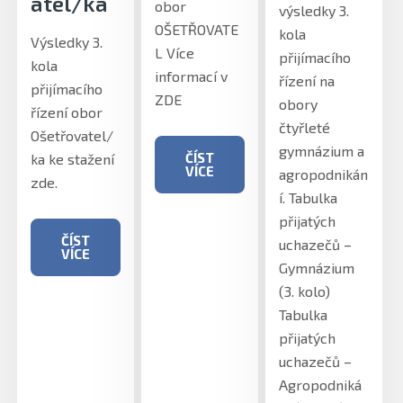
atel/ka
obor
výsledky 3.
OŠETŘOVATE
kola
Výsledky 3.
L Více
přijímacího
kola
informací v
řízení na
přijímacího
ZDE
obory
řízení obor
čtyřleté
Ošetřovatel/
gymnázium a
ČÍST
ka ke stažení
VÍCE
agropodnikán
zde.
í. Tabulka
přijatých
ČÍST
uchazečů –
VÍCE
Gymnázium
(3. kolo)
Tabulka
přijatých
uchazečů –
Agropodniká