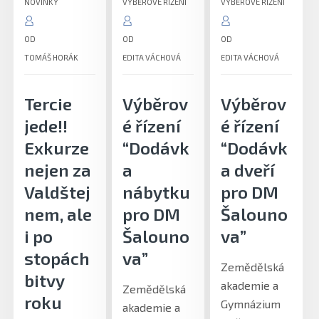
NOVINKY
VÝBĚROVÉ ŘÍZENÍ
VÝBĚROVÉ ŘÍZENÍ
OD
OD
OD
TOMÁŠ HORÁK
EDITA VÁCHOVÁ
EDITA VÁCHOVÁ
Tercie
Výběrov
Výběrov
jede!!
é řízení
é řízení
Exkurze
“Dodávk
“Dodávk
nejen za
a
a dveří
Valdštej
nábytku
pro DM
nem, ale
pro DM
Šalouno
i po
Šalouno
va”
stopách
va”
Zemědělská
bitvy
akademie a
Zemědělská
roku
Gymnázium
akademie a