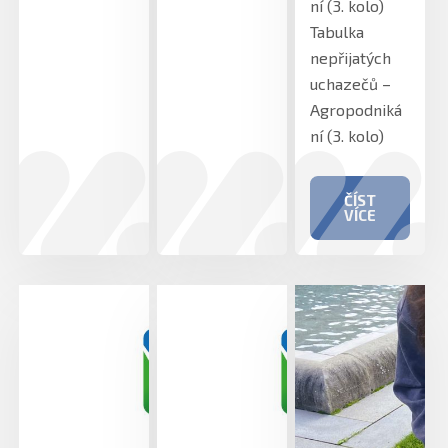
ní (3. kolo)
Tabulka
nepřijatých
uchazečů –
Agropodniká
ní (3. kolo)
ČÍST
VÍCE