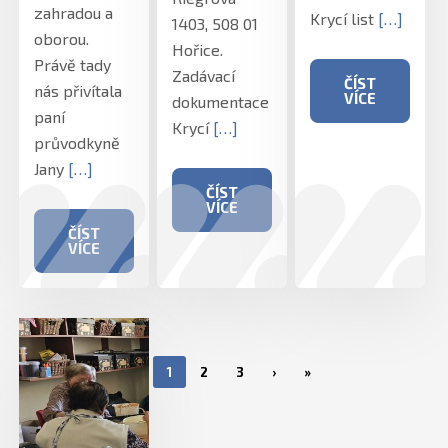
zahradou a
Krycí list
[…]
1403, 508 01
oborou.
Hořice.
Právě tady
Zadávací
ČÍST
nás přivítala
VÍCE
dokumentace
paní
Krycí
[…]
průvodkyně
Jany
[…]
ČÍST
VÍCE
ČÍST
VÍCE
1
2
3
›
»