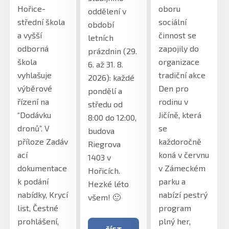
Hořice-
oboru
oddělení v
střední škola
sociální
období
a vyšší
činnost se
letních
odborná
zapojily do
prázdnin (29.
škola
organizace
6. až 31. 8.
vyhlašuje
tradiční akce
2026): každé
výběrové
Den pro
pondělí a
řízení na
rodinu v
středu od
“Dodávku
Jičíně, která
8:00 do 12:00,
dronů”. V
se
budova
příloze Zadáv
každoročně
Riegrova
ací
koná v červnu
1403 v
dokumentace
v Zámeckém
Hořicích.
k podání
parku a
Hezké léto
nabídky, Krycí
nabízí pestrý
všem! 🙂
list, Čestné
program
prohlášení,
plný her,