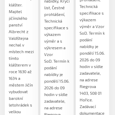
nabídky, Krycí
klášter.
Technická
list, Čestné
Majitel
specifikace s
prohlášení,
jičínského
výkazem
Technická
panství
výměr a Vzor
specifikace s
Albrecht z
SoD. Termín k
výkazem
Valdštejna
podání
výměr a s
nechal v
nabídky je
výkresem a
místech mezi
pondělí 15.06.
Vzor
tímto
2026 do 09
SoD. Termín k
klášterem v
hodin v sídle
podání
roce 1630 až
zadavatele,
nabídky je
1634 a
na adrese
pondělí 15.06.
městem Jičín
Riegrova
2026 do 09
vybudovat
1403, 508 01
hodin v sídle
barokní
Hořice.
zadavatele,
letohrádek s
Zadávací
na adrese
velkou
dokumentace
Riegrova