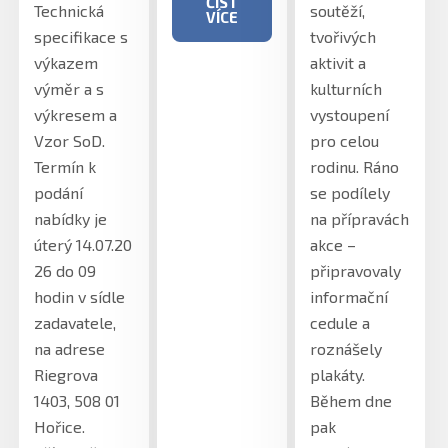
ČÍST
Technická
soutěží,
VÍCE
specifikace s
tvořivých
výkazem
aktivit a
výměr a s
kulturních
výkresem a
vystoupení
Vzor SoD.
pro celou
Termín k
rodinu. Ráno
podání
se podílely
nabídky je
na přípravách
úterý 14.07.20
akce –
26 do 09
připravovaly
hodin v sídle
informační
zadavatele,
cedule a
na adrese
roznášely
Riegrova
plakáty.
1403, 508 01
Během dne
Hořice.
pak