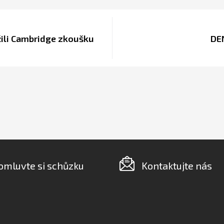
žili Cambridge zkoušku
DE
omluvte si schůzku
Kontaktujte nás