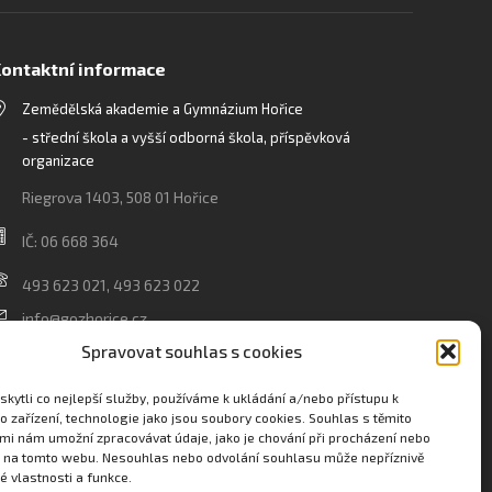
ontaktní informace
Zemědělská akademie a Gymnázium Hořice
- střední škola a vyšší odborná škola, příspěvková
organizace
Riegrova 1403, 508 01 Hořice
IČ: 06 668 364
493 623 021, 493 623 022
info@gozhorice.cz
www.zaghorice.cz
Spravovat souhlas s cookies
Pověřenec pro ochranu osobních údajů:
kytli co nejlepší služby, používáme k ukládání a/nebo přístupu k
Innovation One s.r.o. IČO: 04734807 Březenecká 4808
o zařízení, technologie jako jsou soubory cookies. Souhlas s těmito
mi nám umožní zpracovávat údaje, jako je chování při procházení nebo
430 04 Chomutov
D na tomto webu. Nesouhlas nebo odvolání souhlasu může nepříznivě
té vlastnosti a funkce.
Filip Šikola +420 775 992 451 filip.sikola@innone.cz