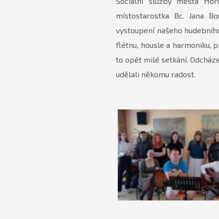
Sociální služby města Hoř
místostarostka Bc. Jana Bo
vystoupení našeho hudebního k
flétnu, housle a harmoniku, p
to opět milé setkání. Odcház
udělali někomu radost.