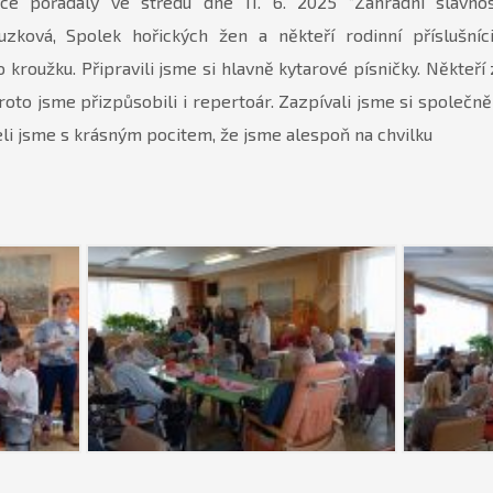
ice pořádaly ve středu dne 11. 6. 2025 “Zahradní slavnos
uzková, Spolek hořických žen a někteří rodinní příslušníc
roužku. Připravili jsme si hlavně kytarové písničky. Někteří z
roto jsme přizpůsobili i repertoár. Zazpívali jsme si společně
eli jsme s krásným pocitem, že jsme alespoň na chvilku