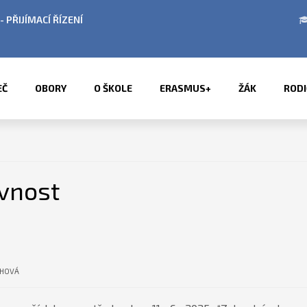
 V OBDOBÍ LETNÍCH PRÁZDNIN
PŘÍMĚSTSKÉ TÁ
EČ
OBORY
O ŠKOLE
ERASMUS+
ŽÁK
RODI
vnost
CHOVÁ