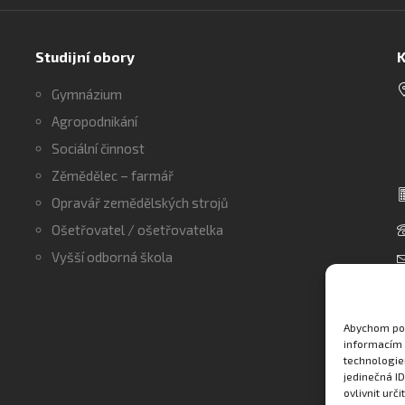
Studijní obory
K
Gymnázium
Agropodnikání
Sociální činnost
Zěmědělec – farmář
Opravář zemědělských strojů
Ošetřovatel / ošetřovatelka
Vyšší odborná škola
Abychom pos
informacím 
technologie
jedinečná I
ovlivnit urči