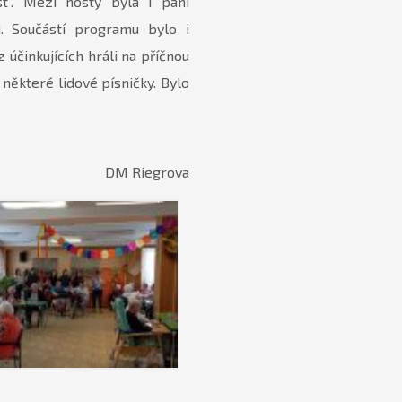
t”. Mezi hosty byla i paní
i. Součástí programu bylo i
 účinkujících hráli na příčnou
 některé lidové písničky. Bylo
DM Riegrova