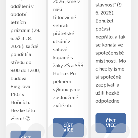
2026 jsme v
slavnost” (9.
oddělení v
naší
6. 2026).
období
tělocvičně
Bohužel
letních
sehráli
počasí
prázdnin (29.
přátelské
nepřálo, a tak
6. až 31. 8.
utkání v
se konala ve
2026): každé
sálové
společenské
pondělí a
kopané s
místnosti. Mo
středu od
žáky ZŠ a SŠŘ
c hezky jsme
8:00 do 12:00,
Hořice. Po
si společně
budova
pěkném
zazpívali a
Riegrova
výkonu jsme
užili hezké
1403 v
zaslouženě
odpoledne.
Hořicích.
zvítězili.
Hezké léto
všem! 🙂
ČÍST
ČÍST
VÍCE
VÍCE