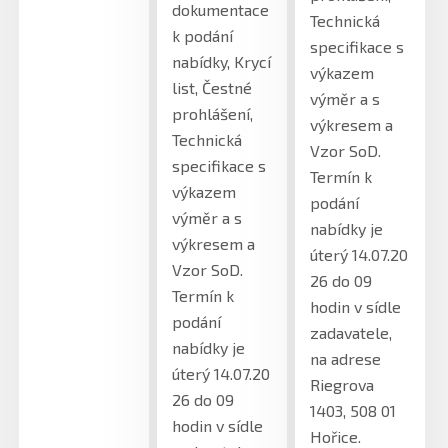
dokumentace
Technická
k podání
specifikace s
nabídky, Krycí
výkazem
list, Čestné
výměr a s
prohlášení,
výkresem a
Technická
Vzor SoD.
specifikace s
Termín k
výkazem
podání
výměr a s
nabídky je
výkresem a
úterý 14.07.20
Vzor SoD.
26 do 09
Termín k
hodin v sídle
podání
zadavatele,
nabídky je
na adrese
úterý 14.07.20
Riegrova
26 do 09
1403, 508 01
hodin v sídle
Hořice.