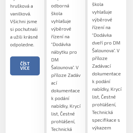
škola
odborná
hrušková a
vyhlašuje
škola
vanilková.
výběrové
vyhlašuje
Všichni jsme
řízení na
výběrové
si pochutnali
“Dodávka
řízení na
a užili krásné
dveří pro DM
“Dodávka
odpoledne.
Šalounova”. V
nábytku pro
příloze
DM
ČÍST
Zadávací
Šalounova”. V
VÍCE
dokumentace
příloze Zadáv
k podání
ací
nabídky, Krycí
dokumentace
list, Čestné
k podání
prohlášení,
nabídky, Krycí
Technická
list, Čestné
specifikace s
prohlášení,
výkazem
Technická