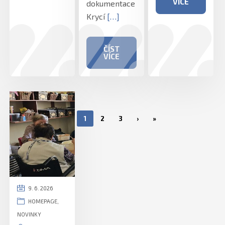
VÍCE
dokumentace
Krycí
[…]
ČÍST
VÍCE
1
2
3
›
»
9. 6. 2026
HOMEPAGE
,
NOVINKY