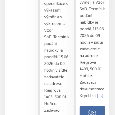
výměr a Vzor
specifikace s
SoD. Termín k
výkazem
podání
výměr a s
nabídky je
výkresem a
pondělí 15.06.
Vzor
2026 do 09
SoD. Termín k
hodin v sídle
podání
zadavatele,
nabídky je
na adrese
pondělí 15.06.
Riegrova
2026 do 09
1403, 508 01
hodin v sídle
Hořice.
zadavatele,
Zadávací
na adrese
dokumentace
Riegrova
Krycí list
[…]
1403, 508 01
Hořice.
Zadávací
ČÍST