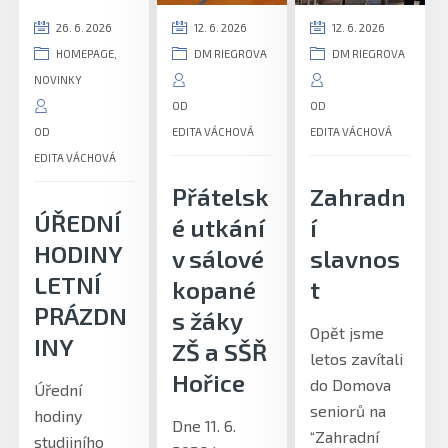
26. 6. 2026
12. 6. 2026
12. 6. 2026
HOMEPAGE
,
DM RIEGROVA
DM RIEGROVA
NOVINKY
OD
OD
OD
EDITA VÁCHOVÁ
EDITA VÁCHOVÁ
EDITA VÁCHOVÁ
Přátelsk
Zahradn
ÚŘEDNÍ
é utkání
í
HODINY
v sálové
slavnos
LETNÍ
kopané
t
PRÁZDN
s žáky
Opět jsme
INY
ZŠ a SŠŘ
letos zavítali
Hořice
do Domova
Úřední
seniorů na
hodiny
Dne 11. 6.
“Zahradní
studijního