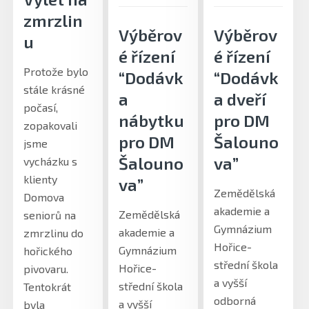
zmrzlin
Výběrov
Výběrov
u
é řízení
é řízení
Protože bylo
“Dodávk
“Dodávk
stále krásné
a
a dveří
počasí,
nábytku
pro DM
zopakovali
pro DM
Šalouno
jsme
Šalouno
va”
vycházku s
klienty
va”
Zemědělská
Domova
akademie a
Zemědělská
seniorů na
Gymnázium
akademie a
zmrzlinu do
Hořice-
Gymnázium
hořického
střední škola
Hořice-
pivovaru.
a vyšší
střední škola
Tentokrát
odborná
a vyšší
byla