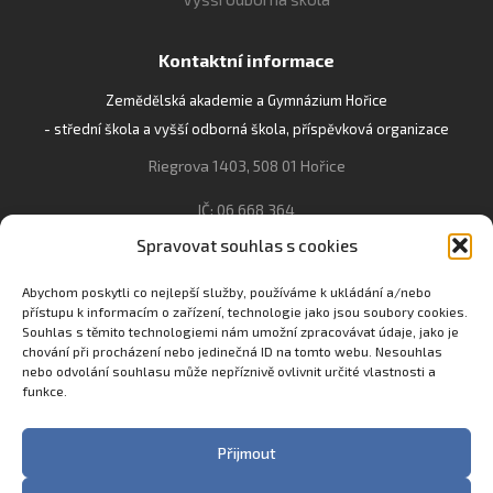
Kontaktní informace
Zemědělská akademie a Gymnázium Hořice
- střední škola a vyšší odborná škola, příspěvková organizace
Riegrova 1403, 508 01 Hořice
IČ: 06 668 364
Spravovat souhlas s cookies
493 623 021, 493 623 022
info@gozhorice.cz
Abychom poskytli co nejlepší služby, používáme k ukládání a/nebo
přístupu k informacím o zařízení, technologie jako jsou soubory cookies.
www.zaghorice.cz
Souhlas s těmito technologiemi nám umožní zpracovávat údaje, jako je
Pověřenec pro ochranu osobních údajů:
chování při procházení nebo jedinečná ID na tomto webu. Nesouhlas
nebo odvolání souhlasu může nepříznivě ovlivnit určité vlastnosti a
Innovation One s.r.o. IČO: 04734807 Březenecká 4808 430 04
funkce.
Chomutov
Filip Šikola +420 775 992 451 filip.sikola@innone.cz
Přijmout