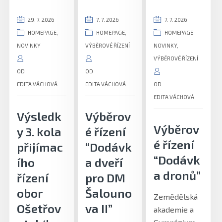
29. 7. 2026
7. 7. 2026
7. 7. 2026
HOMEPAGE
,
HOMEPAGE
,
HOMEPAGE
,
NOVINKY
VÝBĚROVÉ ŘÍZENÍ
NOVINKY
,
VÝBĚROVÉ ŘÍZENÍ
OD
OD
EDITA VÁCHOVÁ
EDITA VÁCHOVÁ
OD
EDITA VÁCHOVÁ
Výsledk
Výběrov
Výběrov
y 3. kola
é řízení
é řízení
přijímac
“Dodávk
“Dodávk
ího
a dveří
a dronů”
řízení
pro DM
obor
Šalouno
Zemědělská
Ošetřov
va II”
akademie a