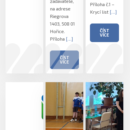
zadavatele,
Příloha č.1 –
na adrese
Krycí list
[…]
Riegrova
1403, 508 01
ČÍST
Hořice.
VÍCE
Příloha
[…]
ČÍST
VÍCE