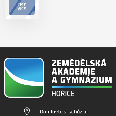
ČÍST
VÍCE
Domluvte si schůzku