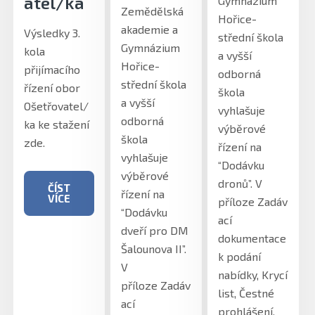
atel/ka
Gymnázium
Zemědělská
Hořice-
akademie a
Výsledky 3.
střední škola
Gymnázium
kola
a vyšší
Hořice-
přijímacího
odborná
střední škola
řízení obor
škola
a vyšší
Ošetřovatel/
vyhlašuje
odborná
ka ke stažení
výběrové
škola
zde.
řízení na
vyhlašuje
“Dodávku
výběrové
dronů”. V
ČÍST
řízení na
VÍCE
příloze Zadáv
“Dodávku
ací
dveří pro DM
dokumentace
Šalounova II”.
k podání
V
nabídky, Krycí
příloze Zadáv
list, Čestné
ací
prohlášení,