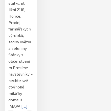
statku, ul.
Jižní 2118,
Hořice.
Prodej
farmářských
výrobků,
sadby květin
a zeleniny
Stánky s
občerstvení
m Prosíme
návštěvníky –
nechte své
čtyřnohé
miláčky
doma!!!
MAPA
[…]