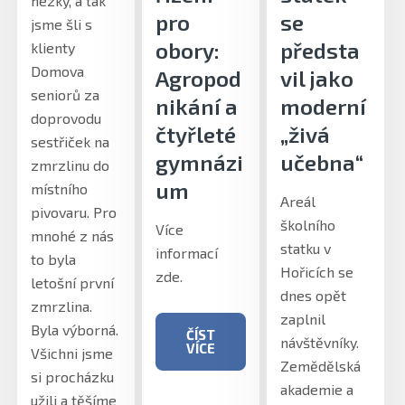
hezky, a tak
pro
se
jsme šli s
obory:
předsta
klienty
Domova
Agropod
vil jako
seniorů za
nikání a
moderní
doprovodu
čtyřleté
„živá
sestřiček na
gymnázi
učebna“
zmrzlinu do
um
místního
Areál
pivovaru. Pro
školního
Více
mnohé z nás
statku v
informací
to byla
Hořicích se
zde.
letošní první
dnes opět
zmrzlina.
zaplnil
Byla výborná.
ČÍST
návštěvníky.
VÍCE
Všichni jsme
Zemědělská
si procházku
akademie a
užili a těšíme