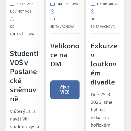
HOMEPAGE
,
DM RIEGROVA
DM RIEGROVA
NOVINKY
,
VOŠ
OD
OD
OD
EDITA VÁCHOVÁ
EDITA VÁCHOVÁ
EDITA VÁCHOVÁ
Velikono
Exkurze
Studenti
ce na
v
VOŠ v
DM
loutkov
Poslane
ém
cké
divadle
ČÍST
sněmov
VÍCE
Dne 25. 3.
ně
2026 jsme
byli na
V úterý 31. 3.
exkurzi v
navštívili
hořickém
studenti vyšší