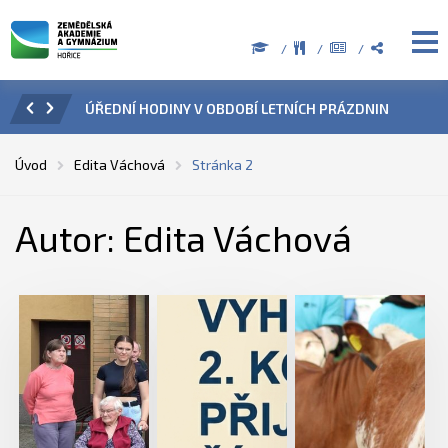
ZENÍ
ÚŘEDNÍ HODINY V OBDOBÍ LETNÍCH PRÁZDNIN
PŘÍ
Úvod
Edita Váchová
Stránka 2
Autor: Edita Váchová