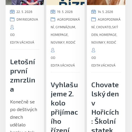
22. 5. 2026
19. 5. 2026
14. 5. 2026
DM RIEGROVA
AGROPODNIKÁ
AGROPODNIKÁ
NÍ
,
GYMNÁZIUM
,
NÍ
,
CHOVATELSKÝ
OD
HOMEPAGE
,
DEN
,
HOMEPAGE
,
EDITA VÁCHOVÁ
NOVINKY
,
RODIČ
NOVINKY
,
RODIČ
OD
OD
Letošní
EDITA VÁCHOVÁ
EDITA VÁCHOVÁ
první
zmrzlin
Vyhlašu
Chovate
a
jeme 2.
lský den
kolo
v
Konečně se
po deštivých
přijímac
Hořicích
dnech
ího
: Školní
udělalo
řízení
statek