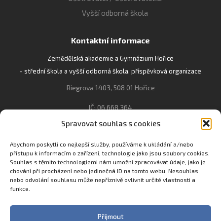
Vyšší odborná škola
Kontaktní informace
Zemědělská akademie a Gymnázium Hořice
- střední škola a vyšší odborná škola, příspěvková organizace
Riegrova 1403, 508 01 Hořice
IČ: 06 668 364
Spravovat souhlas s cookies
493 623 021, 493 623 022
info@gozhorice.cz
Abychom poskytli co nejlepší služby, používáme k ukládání a/nebo
přístupu k informacím o zařízení, technologie jako jsou soubory cookies.
www.zaghorice.cz
Souhlas s těmito technologiemi nám umožní zpracovávat údaje, jako je
Pověřenec pro ochranu osobních údajů:
chování při procházení nebo jedinečná ID na tomto webu. Nesouhlas
nebo odvolání souhlasu může nepříznivě ovlivnit určité vlastnosti a
Innovation One s.r.o. IČO: 04734807 Březenecká 4808 430 04
funkce.
Chomutov
Filip Šikola +420 775 992 451 filip.sikola@innone.cz
Přijmout