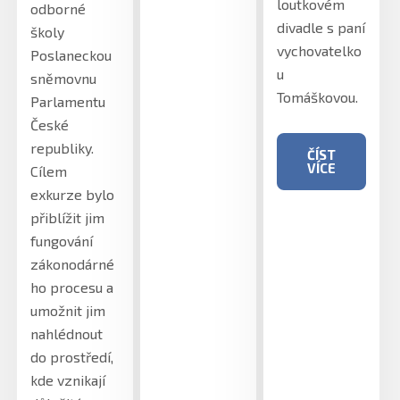
loutkovém
odborné
divadle s paní
školy
vychovatelko
Poslaneckou
u
sněmovnu
Tomáškovou.
Parlamentu
České
republiky.
ČÍST
VÍCE
Cílem
exkurze bylo
přiblížit jim
fungování
zákonodárné
ho procesu a
umožnit jim
nahlédnout
do prostředí,
kde vznikají