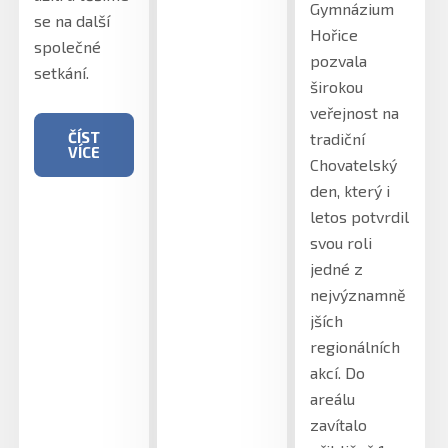
Gymnázium
se na další
Hořice
společné
pozvala
setkání.
širokou
veřejnost na
ČÍST
tradiční
VÍCE
Chovatelský
den, který i
letos potvrdil
svou roli
jedné z
nejvýznamně
jších
regionálních
akcí. Do
areálu
zavítalo