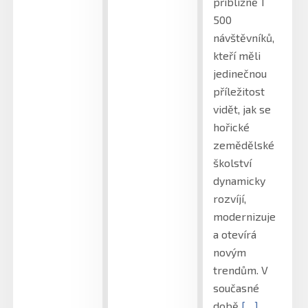
přibližně 1
500
návštěvníků,
kteří měli
jedinečnou
příležitost
vidět, jak se
hořické
zemědělské
školství
dynamicky
rozvíjí,
modernizuje
a otevírá
novým
trendům. V
současné
době
[…]