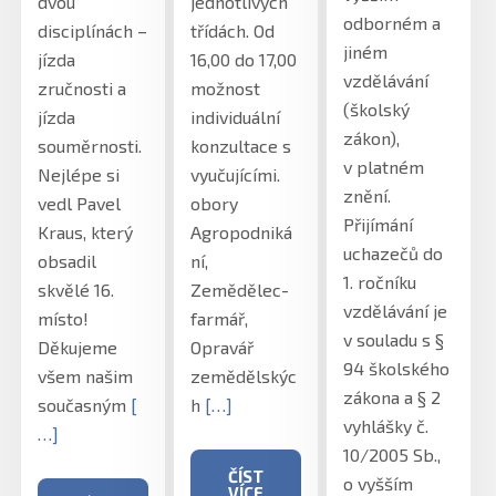
dvou
jednotlivých
odborném a
disciplínách –
třídách. Od
jiném
jízda
16,00 do 17,00
vzdělávání
zručnosti a
možnost
(školský
jízda
individuální
zákon),
souměrnosti.
konzultace s
v platném
Nejlépe si
vyučujícími.
znění.
vedl Pavel
obory
Přijímání
Kraus, který
Agropodniká
uchazečů do
obsadil
ní,
1. ročníku
skvělé 16.
Zemědělec-
vzdělávání je
místo!
farmář,
v souladu s §
Děkujeme
Opravář
94 školského
všem našim
zemědělskýc
zákona a § 2
současným
[
h
[…]
vyhlášky č.
…]
10/2005 Sb.,
ČÍST
o vyšším
VÍCE