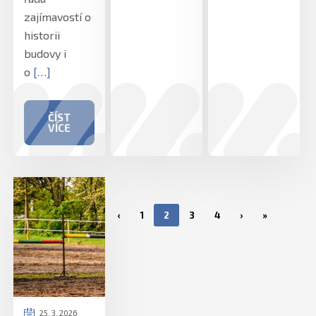
zajímavostí o
historii
budovy i
o
[…]
ČÍST
VÍCE
‹
1
2
3
4
›
»
25. 3. 2026