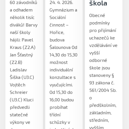
škola
60 závodníků
24. 4. 2026.
a odhadem
Gymnázium a
Obecné
několik tisíc
Sociální
podmínky
diváků! Barvy
činnost –
pro přijímání
naší školy
Hořice,
uchazečů ke
hájili: Pavel
budova
vzdělávání ve
Kraus (Z2.A)
Šalounova Od
vyšší
Jan Šťastný
14,30 do 15,30
odborné
(Z2.B)
možnost
škole jsou
Ladislav
individuální
stanoveny §
Šiška (U3.C)
konzultace s
93 zákona č.
Vojtěch
vyučujícími.
561/2004 Sb.
Schreier
Od 15,30 do
o
(U3.C) Kluci
16,00 budou
předškolním,
předvedli
probíhat
základním,
statečné
třídní
středním,
výkony ve
schůzky v
vyšším