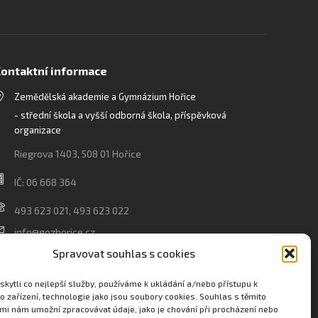
ontaktní informace
Zemědělská akademie a Gymnázium Hořice
- střední škola a vyšší odborná škola, příspěvková
organizace
Riegrova 1403, 508 01 Hořice
IČ: 06 668 364
493 623 021, 493 623 022
info@gozhorice.cz
www.zaghorice.cz
Spravovat souhlas s cookies
Pověřenec pro ochranu osobních údajů:
kytli co nejlepší služby, používáme k ukládání a/nebo přístupu k
Innovation One s.r.o. IČO: 04734807 Březenecká 4808
o zařízení, technologie jako jsou soubory cookies. Souhlas s těmito
mi nám umožní zpracovávat údaje, jako je chování při procházení nebo
430 04 Chomutov