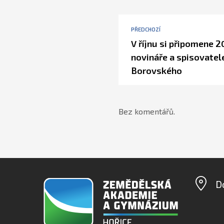
PŘEDCHOZÍ
V říjnu si připomene 2
novináře a spisovatel
Borovského
Bez komentářů.
D