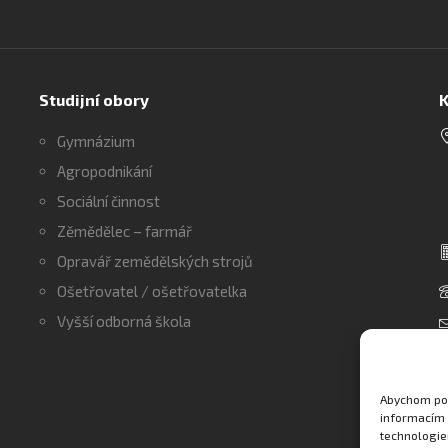
Studijní obory
K
Gymnázium
Agropodnikání
Sociální činnost
Zěmědělec – farmář
Opravář zemědělských strojů
Ošetřovatel / ošetřovatelka
Vyšší odborná škola
Abychom pos
informacím 
technologie