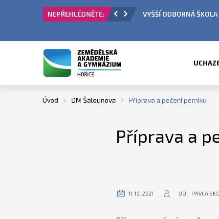
LA - PŘIJÍMACÍ ŘÍZENÍ
ÚŘEDNÍ HODINY V
UCHAZ
Úvod
DM Šalounova
Příprava a pečení perníku
Příprava a p
11. 10. 2021
OD
PAVLA SK