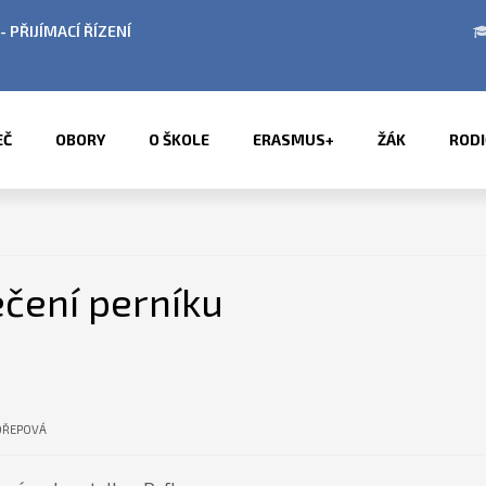
 OBDOBÍ LETNÍCH PRÁZDNIN
PŘÍMĚSTSKÉ TÁB
EČ
OBORY
O ŠKOLE
ERASMUS+
ŽÁK
RODI
ečení perníku
OŘEPOVÁ