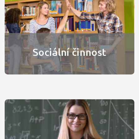
Sociální činnost
75-41-M/01
Studium pro žáky, které baví práce s dětmi,
postiženými či staršími lidmi a mají sociální cítění.
Studium je také zaměřeno na sociální správu, takže
žáci získají přehled i v oblasti práva, ekonomiky a
administrativy.
Obchodní akademie
Obor určený pro všechny, kteří se chtějí pohybovat
v oblasti ekonomiky, financí, marketingu,