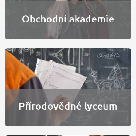
managementu nebo cestovního ruchu. Má tříletý
společný základ, ve čtvrtém ročníku se studenti
specializují.
Přírodovědné lyceum
Čtyřleté studium zakončené maturitní zkouškou,
jehož cílem je příprava žáků k dalšímu studiu.