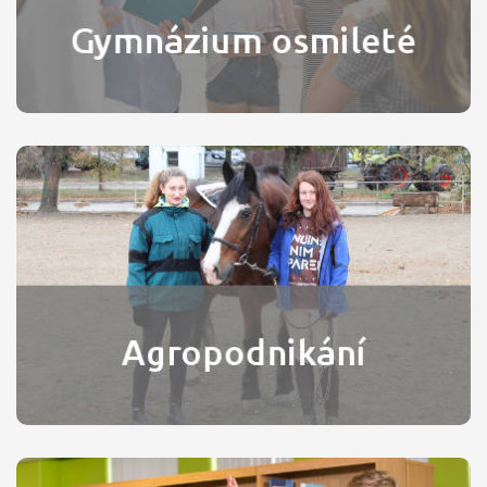
všeobecné vědomosti a znalosti, které uplatní
především při dalším studiu na vysokých školách.
Agropodnikání
41-41-M/01
Čtyřletý obor agropodnikání je studijní obor
zakončený maturitní zkouškou. Studium je vhodné
pro žáky, kteří mají rádi zvířata, zajímají se o životní
prostřední, zemědělství a zemědělskou techniku.