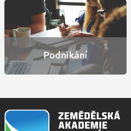
Podnikání
64-41-L/51
Dvouletá nadstavba s maturitou pro chlapce i dívky
s ukončeným odborným vzděláním a výučním
listem.