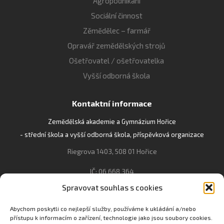
Agropodnikání
Sociální činnost
Zěmědělec – farmář
Opravář zemědělských strojů
Ošetřovatel / ošetřovatelka
Vyšší odborná škola
Kontaktní informace
Zemědělská akademie a Gymnázium Hořice
- střední škola a vyšší odborná škola, příspěvková organizace
Riegrova 1403, 508 01 Hořice
IČ: 06 668 364
Spravovat souhlas s cookies
493 623 021, 493 623 022
info@gozhorice.cz
Abychom poskytli co nejlepší služby, používáme k ukládání a/nebo
přístupu k informacím o zařízení, technologie jako jsou soubory cookies.
www.zaghorice.cz