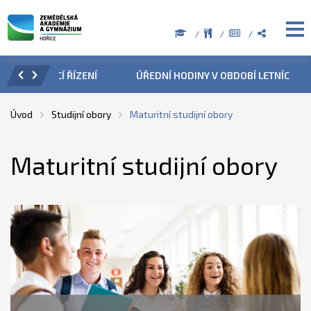
ZENÍ
ÚŘEDNÍ HODINY V OBDOBÍ LETNÍCH PRÁZDNIN
PŘÍ
Úvod
Studijní obory
Maturitní studijní obory
Maturitní studijní obory
Gymnázium – osmileté
79-41-K/81
Osmileté studium pro žáky z 5. tříd. Žáci získají