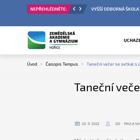
 PŘIJÍMACÍ ŘÍZENÍ
ÚŘEDNÍ HODINY V OBDO
UCHAZ
Úvod
Časopis Tempus
Taneční večer se setkal s
Taneční veče
20. 11. 2022
OD
PAVLA S