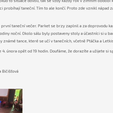
okud to situace dovolí, tak se vždy každý rok v zimním období
i probíhají taneční. Tím to ale končí. Proto zde vznikl nápad 
první taneční večer. Parket se brzy zaplnil a za doprovodu k
diny noční. Okolo sálu byly postaveny stoly a účastníci si u b
 známé tance, které se učí v tanečních, včetně Ptáčka a Letkis
 4. února opět od 19 hodin. Doufáme, že dorazíte a užijete si s
 Bičišťová