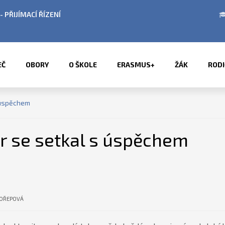
BÍ LETNÍCH PRÁZDNIN
PŘÍMĚSTSKÉ TÁBORY 2
EČ
OBORY
O ŠKOLE
ERASMUS+
ŽÁK
RODI
 úspěchem
r se setkal s úspěchem
KOŘEPOVÁ