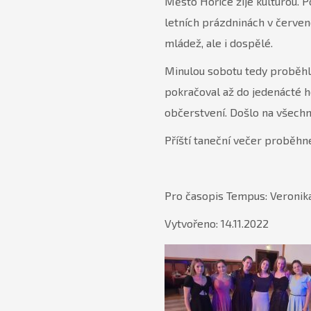
Město Hořice žije kulturou. P
letních prázdninách v červenc
mládež, ale i dospělé.
Minulou sobotu tedy proběhl 
pokračoval až do jedenácté ho
občerstvení. Došlo na všechny
Příští taneční večer proběhne
Pro časopis Tempus: Veronika
Vytvořeno: 14.11.2022