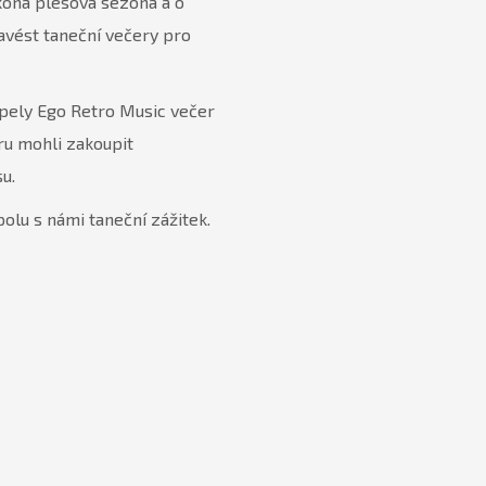
 koná plesová sezóna a o
zavést taneční večery pro
apely Ego Retro Music večer
aru mohli zakoupit
u.
polu s námi taneční zážitek.