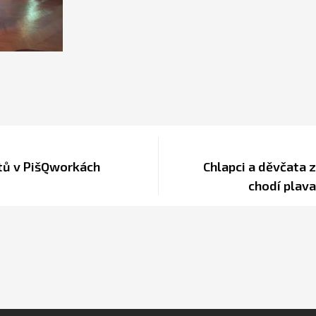
tů v PišQworkách
Chlapci a děvčata 
chodí plav