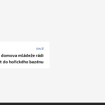
DALŠÍ
z domova mládeže rádi
at do hořického bazénu