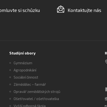
omluvte si schůzku
Kontaktujte nás
Studijní obory
K
Gymnázium
Agropodnikání
Sociální činnost
Zěmědělec – farmář
Opravář zemědělských strojů
Ošetřovatel / ošetřovatelka
Vyšší odborná škola