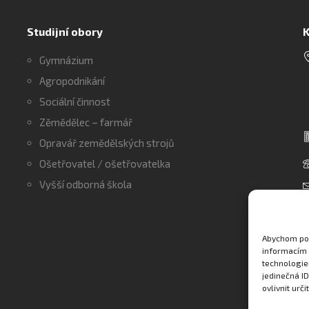
Studijní obory
K
Gymnázium
Agropodnikání
Sociální činnost
Zěmědělec – farmář
Opravář zemědělských strojů
Ošetřovatel / ošetřovatelka
Vyšší odborná škola
Abychom pos
informacím 
technologie
jedinečná I
ovlivnit urči