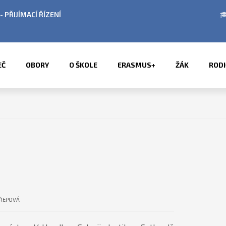
ODINY V OBDOBÍ LETNÍCH PRÁZDNIN
PŘÍMĚSTS
EČ
OBORY
O ŠKOLE
ERASMUS+
ŽÁK
RODI
ŘEPOVÁ