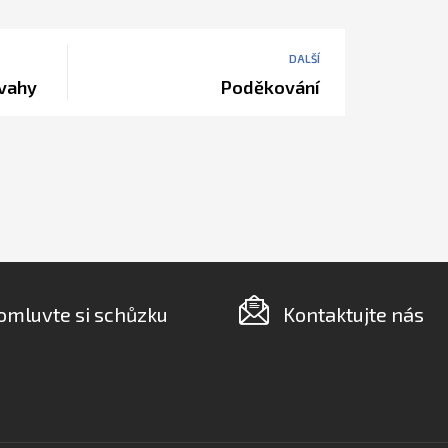
DALŠÍ
dvahy
Poděkování
omluvte si schůzku
Kontaktujte nás