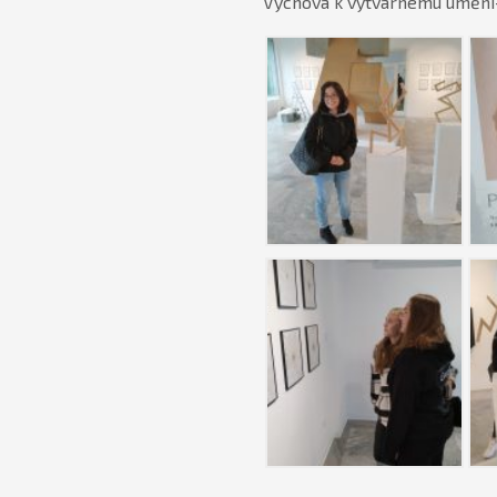
Výchova k výtvarnému umění- 