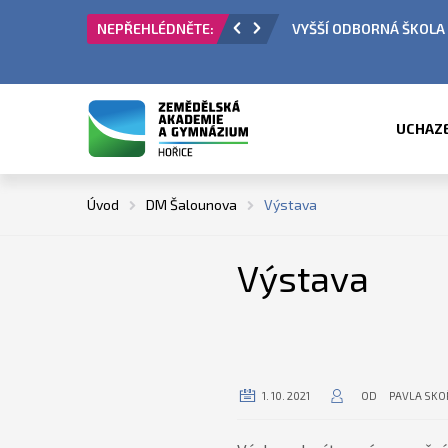
ORNÁ ŠKOLA - PŘIJÍMACÍ ŘÍZENÍ
ÚŘEDNÍ H
UCHAZ
Úvod
DM Šalounova
Výstava
Výstava
1. 10. 2021
OD
PAVLA SKO