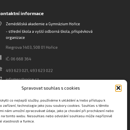
ontaktní informace
Zemědělská akademie a Gymnázium Hořice
- střední škola a vyšší odborná škola, příspěvková
organizace
Riegrova 1403, 508 01 Hořice
IČ: 06 668 364
493 623 021, 493 623 022
info@gozhorice.cz
www.zaghorice.cz
Spravovat souhlas s cookies
Pověřenec pro ochranu osobních údajů:
kytli co nejlepší služby, používáme k ukládání a/nebo přístupu k
Innovation One s.r.o. IČO: 04734807 Březenecká 4808
o zařízení, technologie jako jsou soubory cookies. Souhlas s těmito
mi nám umožní zpracovávat údaje, jako je chování při procházení nebo
430 04 Chomutov
D na tomto webu. Nesouhlas nebo odvolání souhlasu může nepříznivě
té vlastnosti a funkce.
Filip Šikola +420 775 992 451 filip.sikola@innone.cz