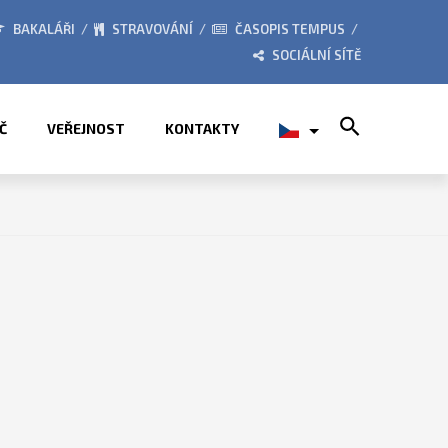
KÉ TÁBORY 2026
ZE ŽIVOT
BAKALÁŘI
STRAVOVÁNÍ
ČASOPIS TEMPUS
SOCIÁLNÍ SÍTĚ
Search for:
Č
VEŘEJNOST
KONTAKTY