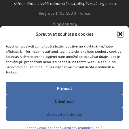
- střední škola a vyšší odborná škola, příspěvková organizace
Riegrova 1403, 508 01 Hořice
IČ: 06 668 364
Spravovat souhlas s cookies
493 623 021, 493 623 022
info@gozhorice.cz
Abychom poskytli co nejlepší služby, používáme k ukládání a/nebo
přístupu k informacím o zařízení, technologie jako jsou soubory cookies.
www.zaghorice.cz
Souhlas s těmito technologiemi nám umožní zpracovávat údaje, jako je
Pověřenec pro ochranu osobních údajů:
chování při procházení nebo jedinečná ID na tomto webu. Nesouhlas
nebo odvolání souhlasu může nepříznivě ovlivnit určité vlastnosti a
Innovation One s.r.o. IČO: 04734807 Březenecká 4808 430 04
funkce.
Chomutov
Filip Šikola +420 775 992 451 filip.sikola@innone.cz
Přijmout
Odmítnout
Copyright © 2023 Zemědělská akademie a Gymnázium
Zobrazit předvolby
Hořice
Made with
♥
in Trutnov by
eStation.cz
Zásady cookies
Zásady ochrany osobních údajů