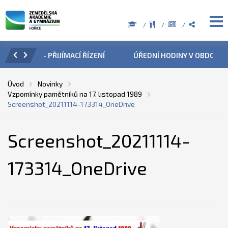
ÍZENÍ
ÚŘEDNÍ HODINY V OBDOBÍ LETNÍCH PRÁZDNIN
PŘÍ
Úvod
Novinky
Vzpomínky pamětníků na 17. listopad 1989
Screenshot_20211114-173314_OneDrive
Screenshot_20211114-
173314_OneDrive