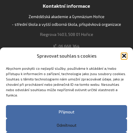
Kontaktní informace
Zemědělská akademie a Gymnázium Hořice
- střední škola a vyšší odborná škola, příspěvková organizace
Riegrova 1403, 508 01 Hořice
IČ: 06 668 364
Spravovat souhlas s cookies
493 623 021, 493 623 022
info@gozhorice.cz
Abychom poskytli co nejlepší služby, používáme k ukládání a/nebo
přístupu k informacím o zařízení, technologie jako jsou soubory cookies.
www.zaghorice.cz
Souhlas s těmito technologiemi nám umožní zpracovávat údaje, jako je
Pověřenec pro ochranu osobních údajů:
chování při procházení nebo jedinečná ID na tomto webu. Nesouhlas
nebo odvolání souhlasu může nepříznivě ovlivnit určité vlastnosti a
Innovation One s.r.o. IČO: 04734807 Březenecká 4808 430 04
funkce.
Chomutov
Filip Šikola +420 775 992 451 filip.sikola@innone.cz
Přijmout
Odmítnout