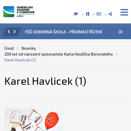
 ŘÍZENÍ
ÚŘEDNÍ HODINY V OBDOBÍ LETNÍCH PRÁZDNIN
P
Úvod
Novinky
200 let od narození spisovatele Karla Havlíčka Borovského
Karel Havlicek (1)
Karel Havlicek (1)