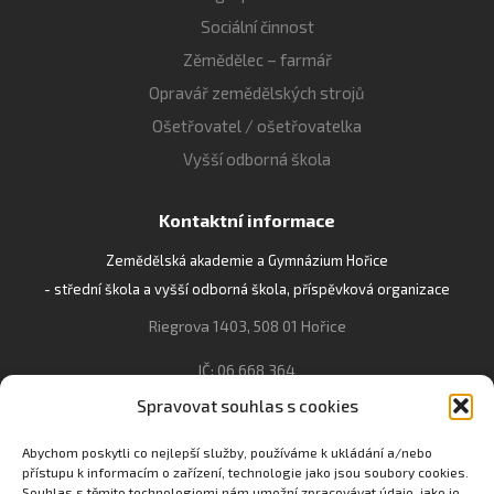
Sociální činnost
Zěmědělec – farmář
Opravář zemědělských strojů
Ošetřovatel / ošetřovatelka
Vyšší odborná škola
Kontaktní informace
Zemědělská akademie a Gymnázium Hořice
- střední škola a vyšší odborná škola, příspěvková organizace
Riegrova 1403, 508 01 Hořice
IČ: 06 668 364
Spravovat souhlas s cookies
493 623 021, 493 623 022
info@gozhorice.cz
Abychom poskytli co nejlepší služby, používáme k ukládání a/nebo
přístupu k informacím o zařízení, technologie jako jsou soubory cookies.
www.zaghorice.cz
Souhlas s těmito technologiemi nám umožní zpracovávat údaje, jako je