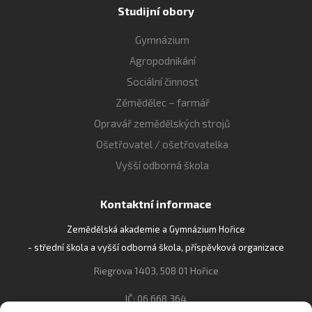
Studijní obory
Gymnázium
Agropodnikání
Sociální činnost
Zěmědělec – farmář
Opravář zemědělských strojů
Ošetřovatel / ošetřovatelka
Vyšší odborná škola
Kontaktní informace
Zemědělská akademie a Gymnázium Hořice
- střední škola a vyšší odborná škola, příspěvková organizace
Riegrova 1403, 508 01 Hořice
IČ: 06 668 364