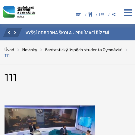
VYŠŠÍ ODBORNÁ ŠKOLA - PŘIJÍMACÍ ŘÍZENÍ
ÚŘE
Úvod
Novinky
Fantastický úspěch studenta Gymnázia!
111
111