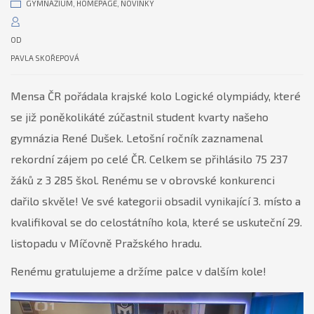
GYMNÁZIUM
,
HOMEPAGE
,
NOVINKY
OD
PAVLA SKOŘEPOVÁ
Mensa ČR pořádala krajské kolo Logické olympiády, které
se již poněkolikáté zúčastnil student kvarty našeho
gymnázia René Dušek. Letošní ročník zaznamenal
rekordní zájem po celé ČR. Celkem se přihlásilo 75 237
žáků z 3 285 škol. Renému se v obrovské konkurenci
dařilo skvěle! Ve své kategorii obsadil vynikající 3. místo a
kvalifikoval se do celostátního kola, které se uskuteční 29.
listopadu v Míčovně Pražského hradu.
Renému gratulujeme a držíme palce v dalším kole!