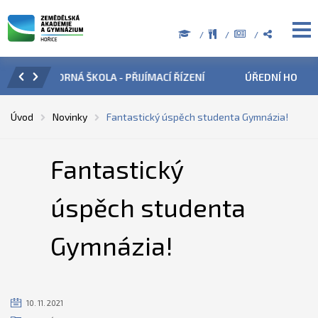
ZENÍ
ÚŘEDNÍ HODINY V OBDOBÍ LETNÍCH PRÁZDNIN
PŘÍ
Úvod
Novinky
Fantastický úspěch studenta Gymnázia!
Fantastický
úspěch studenta
Gymnázia!
10. 11. 2021