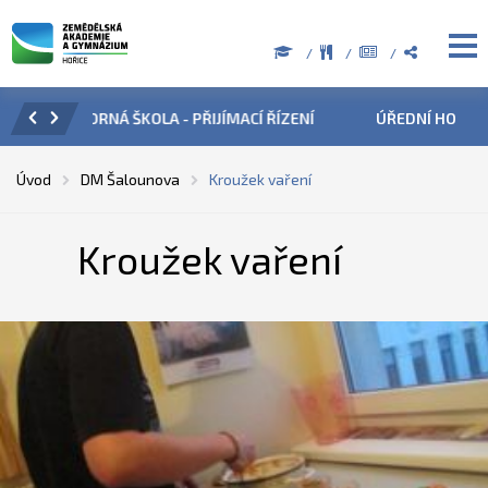
ZENÍ
ÚŘEDNÍ HODINY V OBDOBÍ LETNÍCH PRÁZDNIN
PŘÍ
Úvod
DM Šalounova
Kroužek vaření
Kroužek vaření