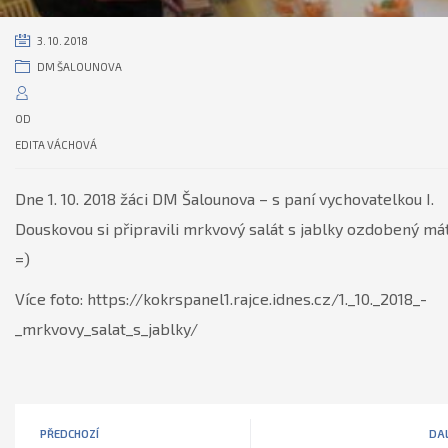
3. 10. 2018
DM ŠALOUNOVA
OD
EDITA VÁCHOVÁ
Dne 1. 10. 2018 žáci DM Šalounova – s paní vychovatelkou I.
Douskovou si připravili mrkvový salát s jablky ozdobený má
=)
Více foto: https://kokrspanel1.rajce.idnes.cz/1._10._2018_-
_mrkvovy_salat_s_jablky/
PŘEDCHOZÍ
DAL