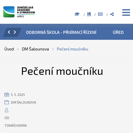
ZENÍ
ÚŘEDNÍ HODINY V OBDOBÍ LETNÍCH PRÁZDNIN
PŘÍ
Úvod
DM Šalounova
Pečení moučníku
Pečení moučníku
5. 5. 2025
DM ŠALOUNOVA
OD
TOMÁŠ HORÁK