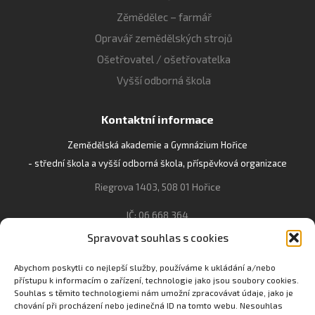
Zěmědělec – farmář
Opravář zemědělských strojů
Ošetřovatel / ošetřovatelka
Vyšší odborná škola
Kontaktní informace
Zemědělská akademie a Gymnázium Hořice
- střední škola a vyšší odborná škola, příspěvková organizace
Riegrova 1403, 508 01 Hořice
IČ: 06 668 364
Spravovat souhlas s cookies
493 623 021, 493 623 022
info@gozhorice.cz
Abychom poskytli co nejlepší služby, používáme k ukládání a/nebo
přístupu k informacím o zařízení, technologie jako jsou soubory cookies.
www.zaghorice.cz
Souhlas s těmito technologiemi nám umožní zpracovávat údaje, jako je
Pověřenec pro ochranu osobních údajů:
chování při procházení nebo jedinečná ID na tomto webu. Nesouhlas