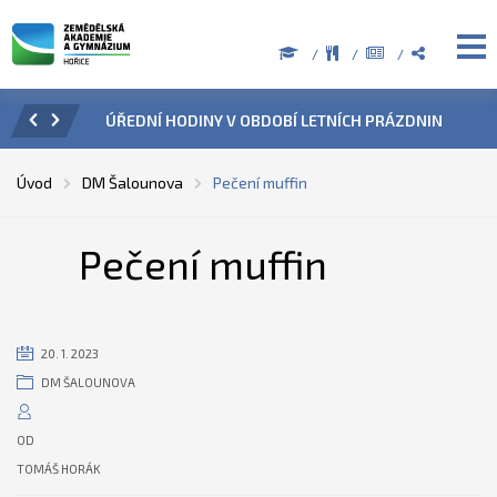
ZENÍ
ÚŘEDNÍ HODINY V OBDOBÍ LETNÍCH PRÁZDNIN
PŘÍ
Úvod
DM Šalounova
Pečení muffin
Pečení muffin
20. 1. 2023
DM ŠALOUNOVA
OD
TOMÁŠ HORÁK