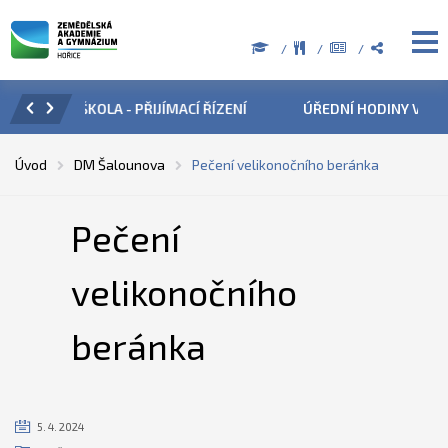
ZENÍ
ÚŘEDNÍ HODINY V OBDOBÍ LETNÍCH PRÁZDNIN
PŘÍ
Úvod
DM Šalounova
Pečení velikonočního beránka
Pečení
velikonočního
beránka
5. 4. 2024