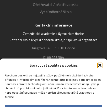
Ošetřovatel / ošetřovatelka
Vyšší odborná škola
Kontaktní informace
Zemědělská akademie a Gymnázium Hořice
- střední škola a vyšší odborná škola, příspěvková organizace
Riegrova 1403, 508 01 Hořice
IČ: 06 668 364
Spravovat souhlas s cookies
493 623 021, 493 623 022
info@gozhorice.cz
Abychom poskytli co nejlepší služby, používáme k ukládání a/nebo
přístupu k informacím o zařízení, technologie jako jsou soubory cookies.
www.zaghorice.cz
Souhlas s těmito technologiemi nám umožní zpracovávat údaje, jako je
Pověřenec pro ochranu osobních údajů:
chování při procházení nebo jedinečná ID na tomto webu. Nesouhlas
nebo odvolání souhlasu může nepříznivě ovlivnit určité vlastnosti a
Innovation One s.r.o. IČO: 04734807 Březenecká 4808 430 04
funkce.
Chomutov