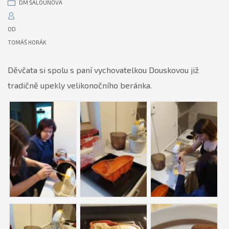
DM ŠALOUNOVA
OD
TOMÁŠ HORÁK
Děvčata si spolu s paní vychovatelkou Douskovou již
tradičně upekly velikonočního beránka.