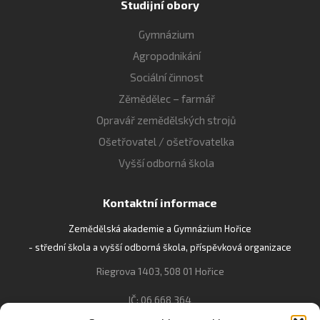
Studijní obory
Gymnázium
Agropodnikání
Sociální činnost
Zěmědělec – farmář
Opravář zemědělských strojů
Ošetřovatel / ošetřovatelka
Vyšší odborná škola
Kontaktní informace
Zemědělská akademie a Gymnázium Hořice
- střední škola a vyšší odborná škola, příspěvková organizace
Riegrova 1403, 508 01 Hořice
IČ: 06 668 364