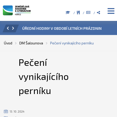
ZENÍ
ÚŘEDNÍ HODINY V OBDOBÍ LETNÍCH PRÁZDNIN
PŘÍ
Úvod
DM Šalounova
Pečení vynikajícího perníku
Pečení
vynikajícího
perníku
13. 10. 2024