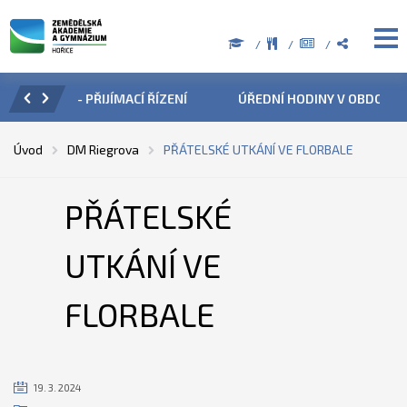
ZENÍ
ÚŘEDNÍ HODINY V OBDOBÍ LETNÍCH PRÁZDNIN
PŘÍ
Úvod
DM Riegrova
PŘÁTELSKÉ UTKÁNÍ VE FLORBALE
PŘÁTELSKÉ
UTKÁNÍ VE
FLORBALE
19. 3. 2024