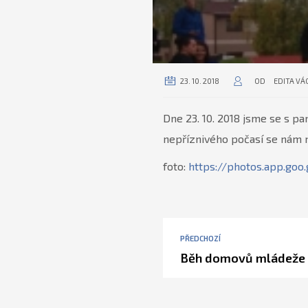
23. 10. 2018
OD
EDITA V
Dne 23. 10. 2018 jsme se s 
nepříznivého počasí se nám n
foto:
https://photos.app.go
PŘEDCHOZÍ
Běh domovů mládeže