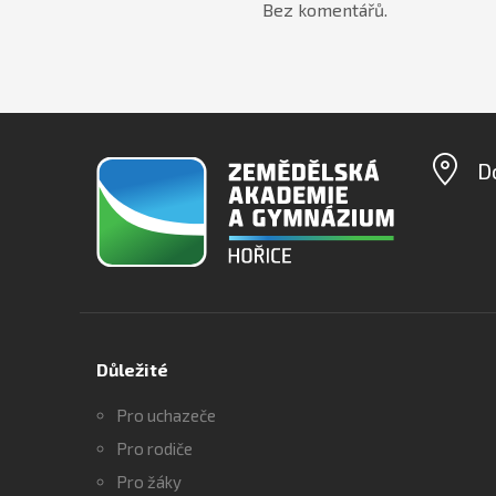
Bez komentářů.
D
Důležité
Pro uchazeče
Pro rodiče
Pro žáky