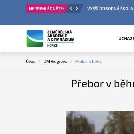
KOLA - PŘIJÍMACÍ ŘÍZENÍ
ÚŘEDNÍ HODINY
UCHAZ
Úvod
DM Riegrova
Přebor v běhu
Přebor v běh