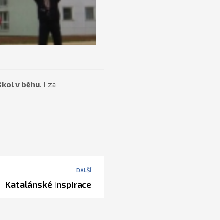
škol v běhu
. I za
DALŠÍ
Katalánské inspirace