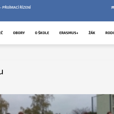
 V OBDOBÍ LETNÍCH PRÁZDNIN
PŘÍMĚSTSKÉ TÁ
EČ
OBORY
O ŠKOLE
ERASMUS+
ŽÁK
RODI
u