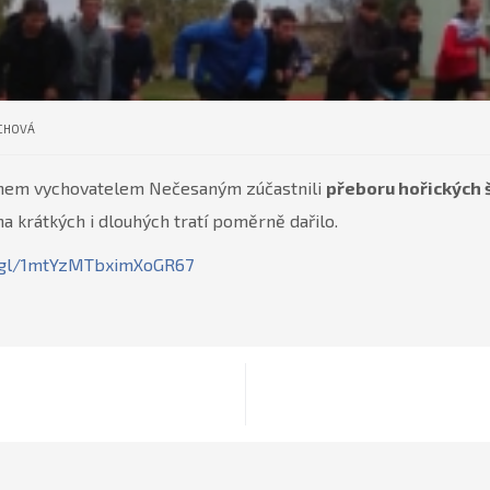
ÁCHOVÁ
panem vychovatelem Nečesaným zúčastnili
přeboru hořických 
a krátkých i dlouhých tratí poměrně dařilo.
o.gl/1mtYzMTbximXoGR67