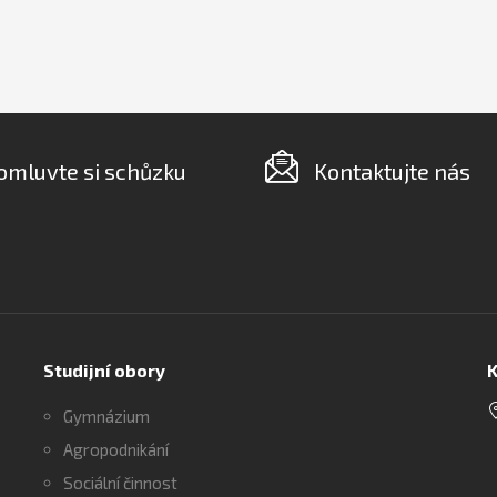
omluvte si schůzku
Kontaktujte nás
Studijní obory
K
Gymnázium
Agropodnikání
Sociální činnost