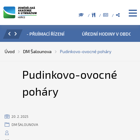
ZENÍ
ÚŘEDNÍ HODINY V OBDOBÍ LETNÍCH PRÁZDNIN
PŘÍ
Úvod
DM Šalounova
Pudinkovo-ovocné poháry
Pudinkovo-ovocné
poháry
20. 2. 2025
DM ŠALOUNOVA