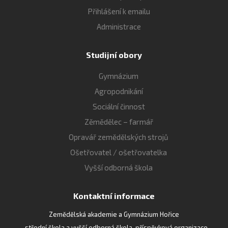
Přihlášení k emailu
Administrace
Studijní obory
Gymnázium
Agropodnikání
Sociální činnost
Zěmědělec – farmář
Opravář zemědělských strojů
Ošetřovatel / ošetřovatelka
Vyšší odborná škola
Kontaktní informace
Zemědělská akademie a Gymnázium Hořice
- střední škola a vyšší odborná škola, příspěvková organizace