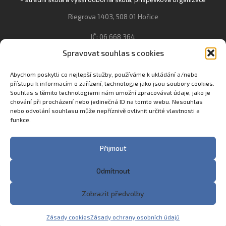
Riegrova 1403, 508 01 Hořice
IČ: 06 668 364
Spravovat souhlas s cookies
493 623 021, 493 623 022
info@gozhorice.cz
Abychom poskytli co nejlepší služby, používáme k ukládání a/nebo
přístupu k informacím o zařízení, technologie jako jsou soubory cookies.
www.zaghorice.cz
Souhlas s těmito technologiemi nám umožní zpracovávat údaje, jako je
chování při procházení nebo jedinečná ID na tomto webu. Nesouhlas
Pověřenec pro ochranu osobních údajů:
nebo odvolání souhlasu může nepříznivě ovlivnit určité vlastnosti a
Innovation One s.r.o. IČO: 04734807 Březenecká 4808 430 04
funkce.
Chomutov
Filip Šikola +420 775 992 451 filip.sikola@innone.cz
Přijmout
Odmítnout
Copyright © 2023 Zemědělská akademie a Gymnázium
Zobrazit předvolby
Hořice
Made with
♥
in Trutnov by
eStation.cz
Zásady cookies
Zásady ochrany osobních údajů