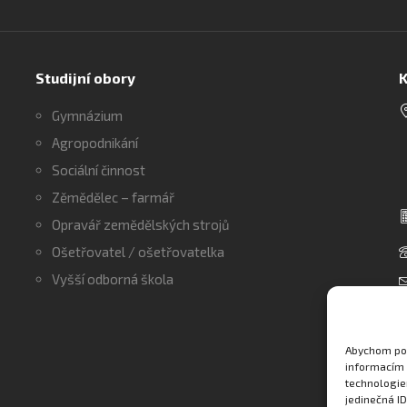
Studijní obory
K
Gymnázium
Agropodnikání
Sociální činnost
Zěmědělec – farmář
Opravář zemědělských strojů
Ošetřovatel / ošetřovatelka
Vyšší odborná škola
Abychom pos
informacím 
technologie
jedinečná I