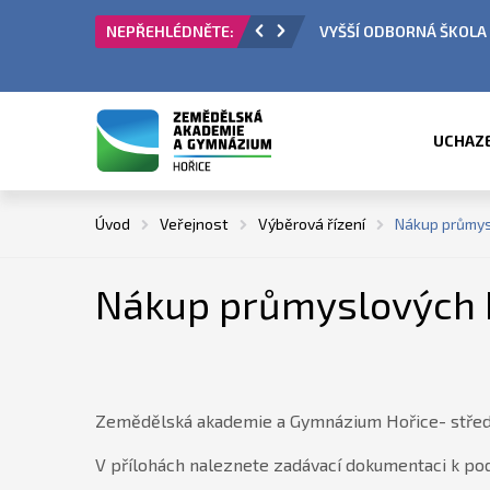
VYŠŠÍ ODBORNÁ ŠKOLA - PŘIJÍMACÍ ŘÍZENÍ
UCHAZ
Úvod
Veřejnost
Výběrová řízení
Nákup průmys
Nákup průmyslových 
Zemědělská akademie a Gymnázium Hořice- střední
V přílohách naleznete zadávací dokumentaci k podá