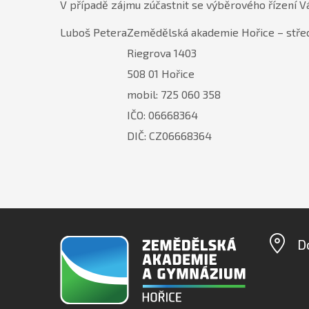
V případě zájmu zúčastnit se výběrového řízení Vá
Luboš Petera
Zemědělská akademie Hořice – střed
Riegrova 1403
508 01 Hořice
mobil: 725 060 358
IČO: 06668364
DIČ: CZ06668364
D