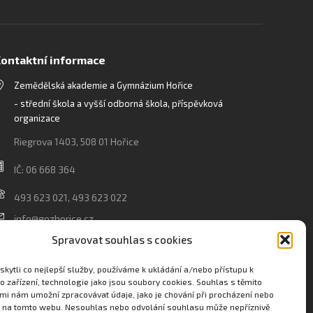
ontaktní informace
Zemědělská akademie a Gymnázium Hořice
- střední škola a vyšší odborná škola, příspěvková
organizace
Riegrova 1403, 508 01 Hořice
IČ: 06 668 364
493 623 021, 493 623 022
info@gozhorice.cz
www.zaghorice.cz
Spravovat souhlas s cookies
Pověřenec pro ochranu osobních údajů:
kytli co nejlepší služby, používáme k ukládání a/nebo přístupu k
Innovation One s.r.o. IČO: 04734807 Březenecká 4808
o zařízení, technologie jako jsou soubory cookies. Souhlas s těmito
mi nám umožní zpracovávat údaje, jako je chování při procházení nebo
430 04 Chomutov
D na tomto webu. Nesouhlas nebo odvolání souhlasu může nepříznivě