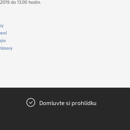
2019 do 13.00 hodin.
ky
šení
jiv
mlouvy
Domluvte si prohlídku