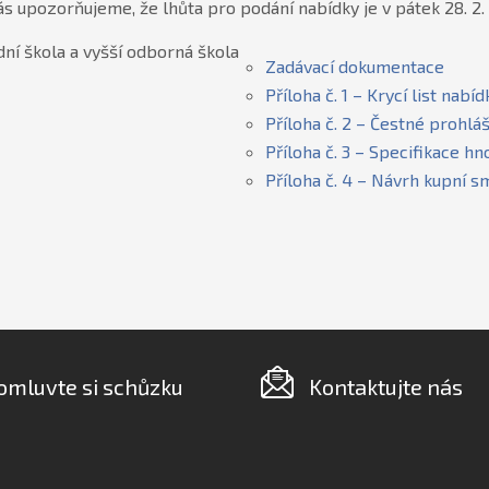
s upozorňujeme, že lhůta pro podání nabídky je v pátek 28. 2. 
ní škola a vyšší odborná škola
Zadávací dokumentace
Příloha č. 1 – Krycí list nabíd
Příloha č. 2 – Čestné prohlá
Příloha č. 3 – Specifikace hno
Příloha č. 4 – Návrh kupní s
omluvte si schůzku
Kontaktujte nás