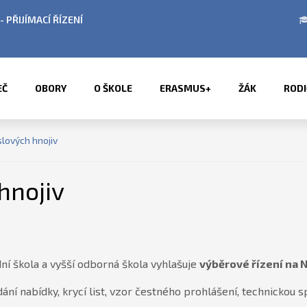
ÚŘEDNÍ HODINY V OBDOBÍ LETNÍCH PRÁZDNIN
EČ
OBORY
O ŠKOLE
ERASMUS+
ŽÁK
RODI
lových hnojiv
hnojiv
 škola a vyšší odborná škola vyhlašuje
výběrové řízení na 
ní nabídky, krycí list, vzor čestného prohlášení, technickou s