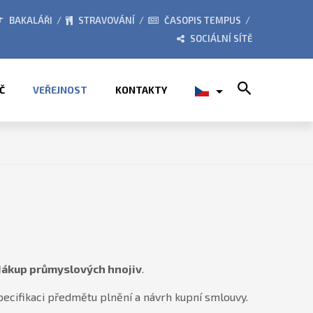
PŘÍMĚSTSKÉ TÁBORY 2026
BAKALÁŘI
STRAVOVÁNÍ
ČASOPIS TEMPUS
SOCIÁLNÍ SÍTĚ
Search for:
Č
VEŘEJNOST
KONTAKTY
Nákup průmyslových hnojiv
.
pecifikaci předmětu plnění a návrh kupní smlouvy.