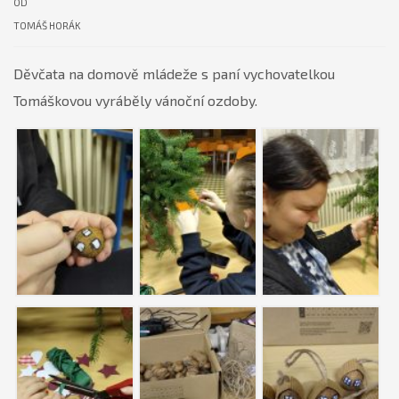
OD
TOMÁŠ HORÁK
Děvčata na domově mládeže s paní vychovatelkou
Tomáškovou vyráběly vánoční ozdoby.