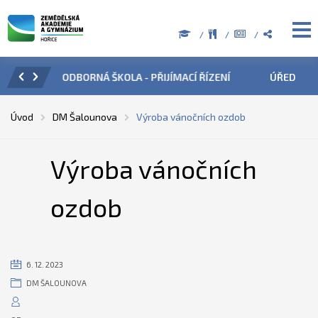
ZENÍ
ÚŘEDNÍ HODINY V OBDOBÍ LETNÍCH PRÁZDNIN
PŘÍ
Úvod
DM Šalounova
Výroba vánočních ozdob
Výroba vánočních
ozdob
6. 12. 2023
DM ŠALOUNOVA