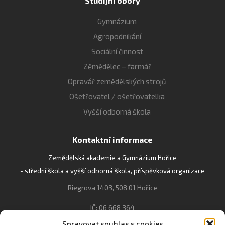
Studijní obory
Gymnázium
Agropodnikání
Sociální činnost
Zěmědělec – farmář
Opravář zemědělských strojů
Ošetřovatel / ošetřovatelka
Vyšší odborná škola
Kontaktní informace
Zemědělská akademie a Gymnázium Hořice
- střední škola a vyšší odborná škola, příspěvková organizace
Riegrova 1403, 508 01 Hořice
IČ: 06 668 364
Spravovat souhlas s cookies