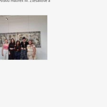
stavu malířek M. Zlesákové a