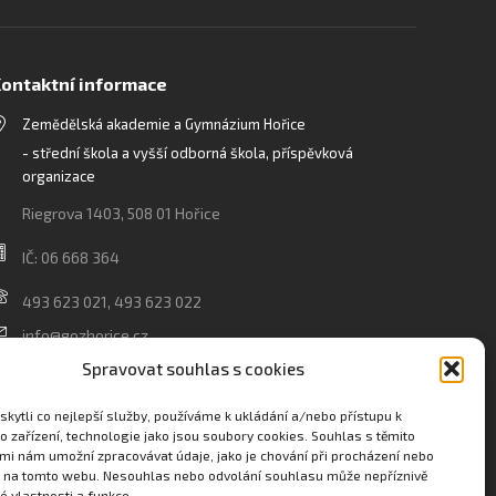
ontaktní informace
Zemědělská akademie a Gymnázium Hořice
- střední škola a vyšší odborná škola, příspěvková
organizace
Riegrova 1403, 508 01 Hořice
IČ: 06 668 364
493 623 021, 493 623 022
info@gozhorice.cz
www.zaghorice.cz
Spravovat souhlas s cookies
Pověřenec pro ochranu osobních údajů:
kytli co nejlepší služby, používáme k ukládání a/nebo přístupu k
Innovation One s.r.o. IČO: 04734807 Březenecká 4808
o zařízení, technologie jako jsou soubory cookies. Souhlas s těmito
mi nám umožní zpracovávat údaje, jako je chování při procházení nebo
430 04 Chomutov
D na tomto webu. Nesouhlas nebo odvolání souhlasu může nepříznivě
té vlastnosti a funkce.