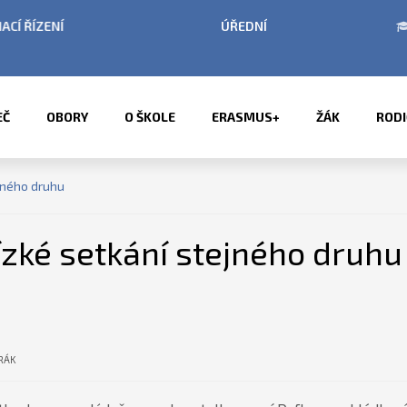
BÍ LETNÍCH PRÁZDNIN
PŘÍMĚSTSKÉ TÁBORY 2
EČ
OBORY
O ŠKOLE
ERASMUS+
ŽÁK
RODI
jného druhu
ízké setkání stejného druhu
RÁK