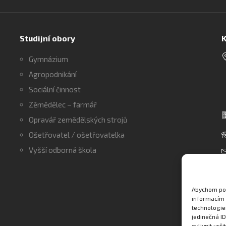
Studijní obory
K
Gymnázium
Agropodnikání
Sociální činnost
Zěmědělec – farmář
Opravář zemědělských strojů
Ošetřovatel / ošetřovatelka
Vyšší odborná škola
Abychom pos
informacím 
technologie
jedinečná I
ovlivnit urči