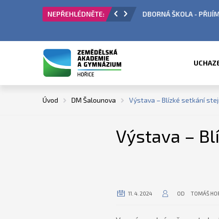
 PŘIJÍMACÍ ŘÍZENÍ
ÚŘEDNÍ HODINY V OBDO
UCHAZ
Úvod
DM Šalounova
Výstava – Blízké setkání ste
Výstava – Bl
11. 4. 2024
OD
TOMÁŠ HO