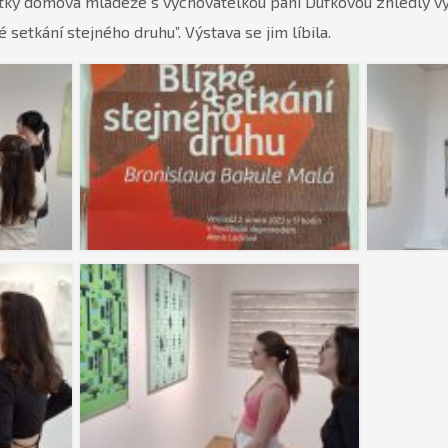
ky domova mládeže s vychovatelkou paní Dufkovou zhlédly vý
 setkání stejného druhu”. Výstava se jim líbila.