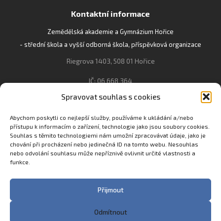
Kontaktní informace
Zemědělská akademie a Gymnázium Hořice
- střední škola a vyšší odborná škola, příspěvková organizace
Riegrova 1403, 508 01 Hořice
IČ: 06 668 364
Spravovat souhlas s cookies
493 623 021, 493 623 022
info@gozhorice.cz
Abychom poskytli co nejlepší služby, používáme k ukládání a/nebo
přístupu k informacím o zařízení, technologie jako jsou soubory cookies.
www.zaghorice.cz
Souhlas s těmito technologiemi nám umožní zpracovávat údaje, jako je
Pověřenec pro ochranu osobních údajů:
chování při procházení nebo jedinečná ID na tomto webu. Nesouhlas
nebo odvolání souhlasu může nepříznivě ovlivnit určité vlastnosti a
Innovation One s.r.o. IČO: 04734807 Březenecká 4808 430 04
funkce.
Chomutov
Filip Šikola +420 775 992 451 filip.sikola@innone.cz
Přijmout
Odmítnout