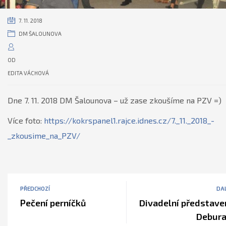
7. 11. 2018
DM ŠALOUNOVA
OD
EDITA VÁCHOVÁ
Dne 7. 11. 2018 DM Šalounova – už zase zkoušíme na PZV =)
Více foto:
https://kokrspanel1.rajce.idnes.cz/7._11._2018_-
_zkousime_na_PZV/
PŘEDCHOZÍ
DAL
Pečení perníčků
Divadelní představe
Debur