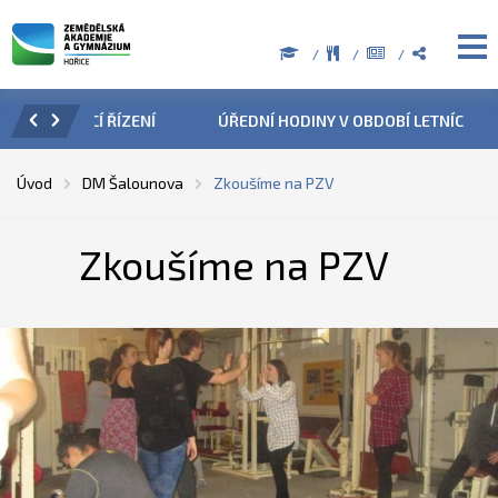
ZENÍ
ÚŘEDNÍ HODINY V OBDOBÍ LETNÍCH PRÁZDNIN
PŘÍ
Úvod
DM Šalounova
Zkoušíme na PZV
Zkoušíme na PZV