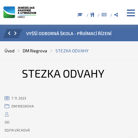
ZENÍ
ÚŘEDNÍ HODINY V OBDOBÍ LETNÍCH PRÁZDNIN
PŘÍ
Úvod
DM Riegrova
STEZKA ODVAHY
STEZKA ODVAHY
7. 11. 2023
DM RIEGROVA
OD
EDITA VÁCHOVÁ