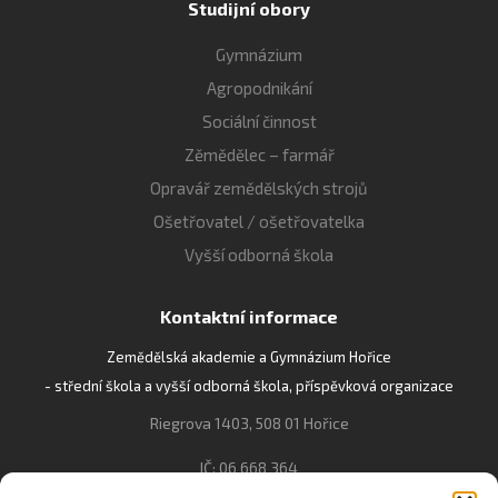
Studijní obory
Gymnázium
Agropodnikání
Sociální činnost
Zěmědělec – farmář
Opravář zemědělských strojů
Ošetřovatel / ošetřovatelka
Vyšší odborná škola
Kontaktní informace
Zemědělská akademie a Gymnázium Hořice
- střední škola a vyšší odborná škola, příspěvková organizace
Riegrova 1403, 508 01 Hořice
IČ: 06 668 364