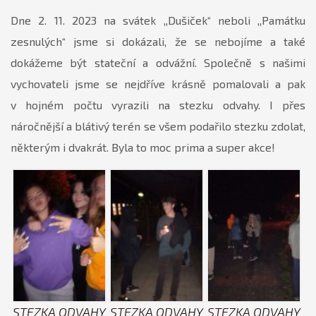
Dne 2. 11. 2023 na svátek ,,Dušiček“ neboli ,,Památku
zesnulých“ jsme si dokázali, že se nebojíme a také
dokážeme být stateční a odvážní. Společně s našimi
vychovateli jsme se nejdříve krásně pomalovali a pak
v hojném počtu vyrazili na stezku odvahy. I přes
náročnější a blátivý terén se všem podařilo stezku zdolat,
některým i dvakrát. Byla to moc prima a super akce!
STEZKA ODVAHY
STEZKA ODVAHY
STEZKA ODVAHY