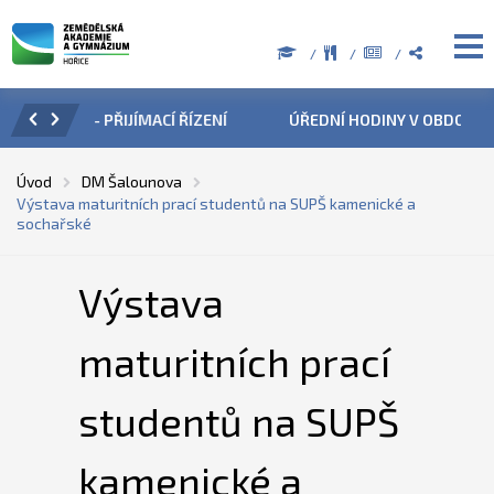
ZENÍ
ÚŘEDNÍ HODINY V OBDOBÍ LETNÍCH PRÁZDNIN
PŘÍ
Úvod
DM Šalounova
Výstava maturitních prací studentů na SUPŠ kamenické a
sochařské
Výstava
maturitních prací
studentů na SUPŠ
kamenické a