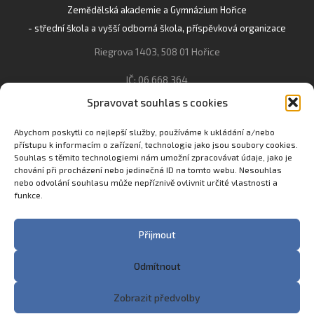
Zemědělská akademie a Gymnázium Hořice
- střední škola a vyšší odborná škola, příspěvková organizace
Riegrova 1403, 508 01 Hořice
IČ: 06 668 364
Spravovat souhlas s cookies
493 623 021, 493 623 022
info@gozhorice.cz
Abychom poskytli co nejlepší služby, používáme k ukládání a/nebo
přístupu k informacím o zařízení, technologie jako jsou soubory cookies.
www.zaghorice.cz
Souhlas s těmito technologiemi nám umožní zpracovávat údaje, jako je
Pověřenec pro ochranu osobních údajů:
chování při procházení nebo jedinečná ID na tomto webu. Nesouhlas
nebo odvolání souhlasu může nepříznivě ovlivnit určité vlastnosti a
Innovation One s.r.o. IČO: 04734807 Březenecká 4808 430 04
funkce.
Chomutov
Filip Šikola +420 775 992 451 filip.sikola@innone.cz
Přijmout
Odmítnout
Copyright © 2023 Zemědělská akademie a Gymnázium
Zobrazit předvolby
Hořice