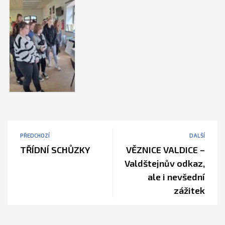
PŘEDCHOZÍ
DALŠÍ
TŘÍDNÍ SCHŮZKY
VĚZNICE VALDICE –
Valdštejnův odkaz,
ale i nevšední
zážitek