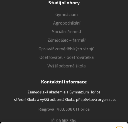
Studijní obory
Gymnázium
Agropodnikání
Sociální činnost
Zěmědělec – farmář
Opravář zemědělských strojů
Ošetřovatel / ošetřovatelka
Vyšší odborná škola
Kontaktní informace
Zemědělská akademie a Gymnázium Hořice
- střední škola a vyšší odborná škola, příspěvková organizace
Riegrova 1403, 508 01 Hořice
IČ: 06 668 364