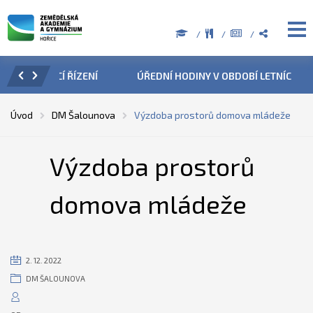
ZENÍ
ÚŘEDNÍ HODINY V OBDOBÍ LETNÍCH PRÁZDNIN
PŘÍ
Úvod
DM Šalounova
Výzdoba prostorů domova mládeže
Výzdoba prostorů
domova mládeže
2. 12. 2022
DM ŠALOUNOVA