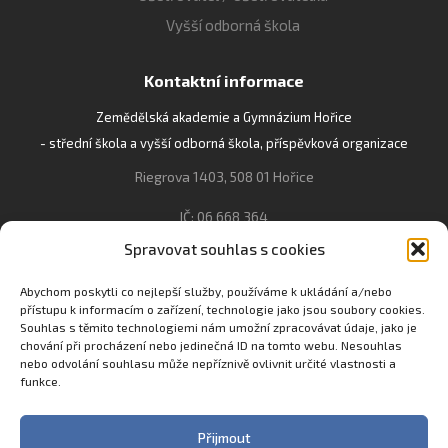
Vyšší odborná škola
Kontaktní informace
Zemědělská akademie a Gymnázium Hořice
- střední škola a vyšší odborná škola, příspěvková organizace
Riegrova 1403, 508 01 Hořice
IČ: 06 668 364
Spravovat souhlas s cookies
493 623 021, 493 623 022
info@gozhorice.cz
Abychom poskytli co nejlepší služby, používáme k ukládání a/nebo
přístupu k informacím o zařízení, technologie jako jsou soubory cookies.
www.zaghorice.cz
Souhlas s těmito technologiemi nám umožní zpracovávat údaje, jako je
Pověřenec pro ochranu osobních údajů:
chování při procházení nebo jedinečná ID na tomto webu. Nesouhlas
nebo odvolání souhlasu může nepříznivě ovlivnit určité vlastnosti a
Innovation One s.r.o. IČO: 04734807 Březenecká 4808 430 04
funkce.
Chomutov
Filip Šikola +420 775 992 451 filip.sikola@innone.cz
Přijmout