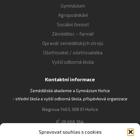
Gymnázium
Agropodnikání
Sociální činnost
Zěmědělec – farmář
Opravář zemědělských strojů
Ošetřovatel / ošetřovatelka
Vyšší odborná škola
Kontaktní informace
Zemědělská akademie a Gymnázium Hořice
- střední škola a vyšší odborná škola, příspěvková organizace
Riegrova 1403, 508 01 Hořice
IČ: 06 668 364
Spravovat souhlas s cookies
493 623 021, 493 623 022