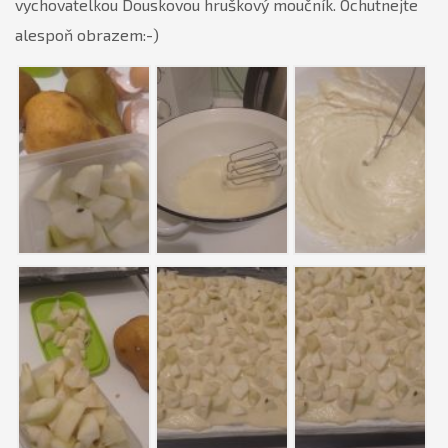
vychovatelkou Douskovou hruškový moučník. Ochutnejte
alespoň obrazem:-)