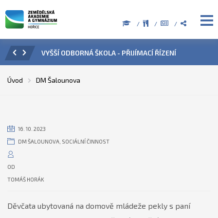
ZENÍ
ÚŘEDNÍ HODINY V OBDOBÍ LETNÍCH PRÁZDNIN
PŘÍ
Úvod
DM Šalounova
16. 10. 2023
DM ŠALOUNOVA
,
SOCIÁLNÍ ČINNOST
OD
TOMÁŠ HORÁK
Děvčata ubytovaná na domově mládeže pekly s paní