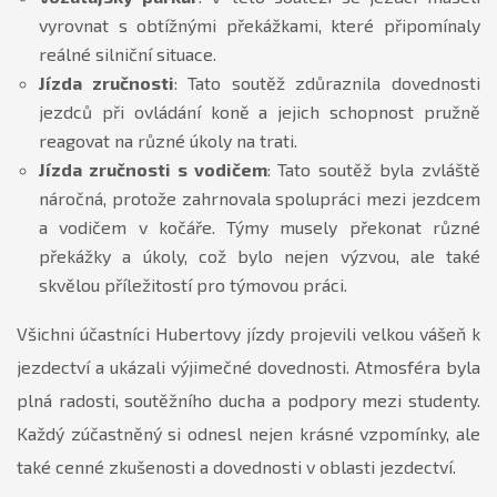
vyrovnat s obtížnými překážkami, které připomínaly
reálné silniční situace.
Jízda zručnosti
: Tato soutěž zdůraznila dovednosti
jezdců při ovládání koně a jejich schopnost pružně
reagovat na různé úkoly na trati.
Jízda zručnosti s vodičem
: Tato soutěž byla zvláště
náročná, protože zahrnovala spolupráci mezi jezdcem
a vodičem v kočáře. Týmy musely překonat různé
překážky a úkoly, což bylo nejen výzvou, ale také
skvělou příležitostí pro týmovou práci.
Všichni účastníci Hubertovy jízdy projevili velkou vášeň k
jezdectví a ukázali výjimečné dovednosti. Atmosféra byla
plná radosti, soutěžního ducha a podpory mezi studenty.
Každý zúčastněný si odnesl nejen krásné vzpomínky, ale
také cenné zkušenosti a dovednosti v oblasti jezdectví.