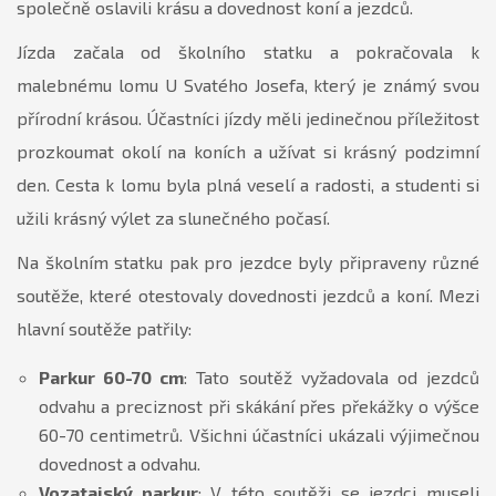
společně oslavili krásu a dovednost koní a jezdců.
Jízda začala od školního statku a pokračovala k
malebnému lomu U Svatého Josefa, který je známý svou
přírodní krásou. Účastníci jízdy měli jedinečnou příležitost
prozkoumat okolí na koních a užívat si krásný podzimní
den. Cesta k lomu byla plná veselí a radosti, a studenti si
užili krásný výlet za slunečného počasí.
Na školním statku pak pro jezdce byly připraveny různé
soutěže, které otestovaly dovednosti jezdců a koní. Mezi
hlavní soutěže patřily:
Parkur 60-70 cm
: Tato soutěž vyžadovala od jezdců
odvahu a preciznost při skákání přes překážky o výšce
60-70 centimetrů. Všichni účastníci ukázali výjimečnou
dovednost a odvahu.
Vozatajský parkur
: V této soutěži se jezdci museli