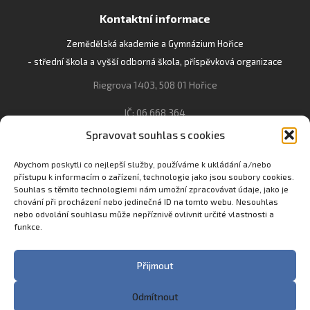
Kontaktní informace
Zemědělská akademie a Gymnázium Hořice
- střední škola a vyšší odborná škola, příspěvková organizace
Riegrova 1403, 508 01 Hořice
IČ: 06 668 364
Spravovat souhlas s cookies
493 623 021, 493 623 022
info@gozhorice.cz
Abychom poskytli co nejlepší služby, používáme k ukládání a/nebo
přístupu k informacím o zařízení, technologie jako jsou soubory cookies.
www.zaghorice.cz
Souhlas s těmito technologiemi nám umožní zpracovávat údaje, jako je
chování při procházení nebo jedinečná ID na tomto webu. Nesouhlas
Pověřenec pro ochranu osobních údajů:
nebo odvolání souhlasu může nepříznivě ovlivnit určité vlastnosti a
Innovation One s.r.o. IČO: 04734807 Březenecká 4808 430 04
funkce.
Chomutov
Filip Šikola +420 775 992 451 filip.sikola@innone.cz
Přijmout
Odmítnout