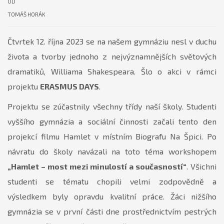
OD
TOMÁŠ HORÁK
Čtvrtek 12. října 2023 se na našem gymnáziu nesl v duchu
života a tvorby jednoho z nejvýznamnějších světových
dramatiků, Williama Shakespeara. Šlo o akci v rámci
projektu
ERASMUS DAYS
.
Projektu se zúčastnily všechny třídy naší školy. Studenti
vyššího gymnázia a sociální činnosti začali tento den
projekcí filmu Hamlet v místním Biografu Na Špici. Po
návratu do školy navázali na toto téma workshopem
„Hamlet – most mezi minulostí a současností“
. Všichni
studenti se tématu chopili velmi zodpovědně a
výsledkem byly opravdu kvalitní práce. Žáci nižšího
gymnázia se v první části dne prostřednictvím pestrých