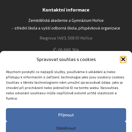
Kontaktní informace
Zemědělská akademie a Gymnázium Hořice
- střední škola a vyšší odborná škola, příspěvková organizace
Riegrova 1403, 508 01 Hořice
IČ: 06 668 364
Spravovat souhlas s cookies
493 623 021, 493 623 022
info@gozhorice.cz
Abychom poskytli co nejlepší služby, používáme k ukládání a/nebo
přístupu k informacím o zařízení, technologie jako jsou soubory cookies.
www.zaghorice.cz
Souhlas s těmito technologiemi nám umožní zpracovávat údaje, jako je
Pověřenec pro ochranu osobních údajů:
chování při procházení nebo jedinečná ID na tomto webu. Nesouhlas
nebo odvolání souhlasu může nepříznivě ovlivnit určité vlastnosti a
Innovation One s.r.o. IČO: 04734807 Březenecká 4808 430 04
funkce.
Chomutov
Filip Šikola +420 775 992 451 filip.sikola@innone.cz
Přijmout
Odmítnout