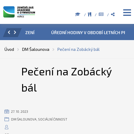
ZENÍ
ÚŘEDNÍ HODINY V OBDOBÍ LETNÍCH PRÁZDNIN
PŘÍ
Úvod
DM Šalounova
Pečení na Zobácký bál
Pečení na Zobácký
bál
27. 10. 2023
DM ŠALOUNOVA
,
SOCIÁLNÍ ČINNOST