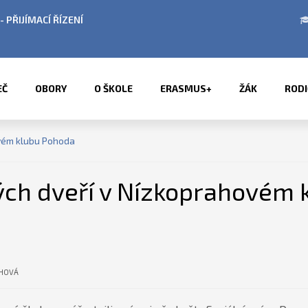
OBÍ LETNÍCH PRÁZDNIN
PŘÍMĚSTSKÉ TÁBORY 
EČ
OBORY
O ŠKOLE
ERASMUS+
ŽÁK
RODI
vém klubu Pohoda
ých dveří v Nízkoprahovém 
CHOVÁ