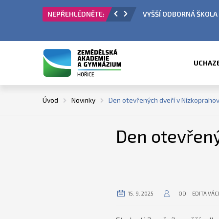
 PŘIJÍMACÍ ŘÍZENÍ
ÚŘEDNÍ HODINY V OBD
UCHAZ
Úvod
Novinky
Den otevřených dveří v Nízkopraho
Den otevřen
15. 9. 2025
OD
EDITA VÁ