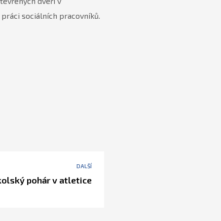
otevřených dveří v
 práci sociálních pracovníků.
DALŠÍ
olský pohár v atletice