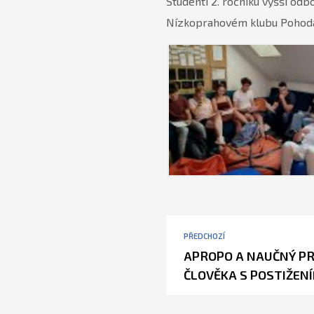
Studenti 2. ročníku vyšší odb
Nízkoprahovém klubu Pohoda. V
PŘEDCHOZÍ
APROPO A NAUČNÝ P
ČLOVĚKA S POSTIŽEN