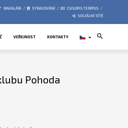
2026
ZE ŽIVOTA ŠKOLY
BAKALÁŘI
STRAVOVÁNÍ
ČASOPIS TEMPUS
SOCIÁLNÍ SÍTĚ
Search for:
Č
VEŘEJNOST
KONTAKTY
klubu Pohoda