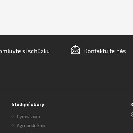
omluvte si schůzku
Kontaktujte nás
Studijní obory
K
Gymnázium
Agropodnikání