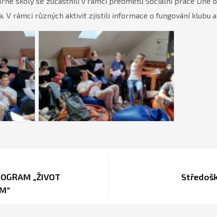
orné školy se zúčastnili v rámci předmětu Sociální práce Dne 
 rámci různých aktivit zjistili informace o fungování klubu a
ROGRAM „ŽIVOT
Středošk
ÍM“