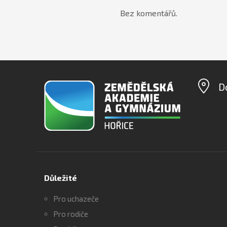
Bez komentářů.
D
Důležité
Pro uchazeče
Pro rodiče