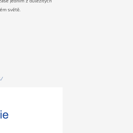
 zase jedním z důležitých
ném světě.
l/