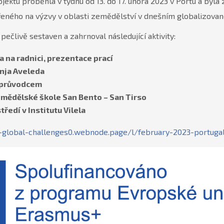
jektu proběhla v týdnu od 13. do 17. února 2023 v Portu a byla
eného na výzvy v oblasti zemědělství v dnešním globalizova
pečlivě sestaven a zahrnoval následující aktivity:
a na radnici, prezentace prací
anja Aveleda
s průvodcem
emědělské škole San Bento – San Tirso
tředí v Institutu Vilela
d-global-challenges0.webnode.page/l/february-2023-portuga