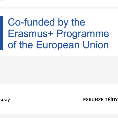
esday
EXKURZE TŘÍDY