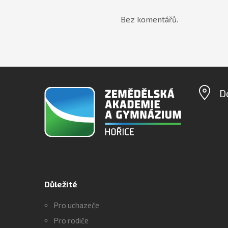
Bez komentářů.
D
Důležité
Pro uchazeče
Pro rodiče