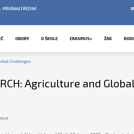
 V OBDOBÍ LETNÍCH PRÁZDNIN
PŘÍMĚSTSKÉ TÁ
EČ
OBORY
O ŠKOLE
ERASMUS+
ŽÁK
RODI
lobal Challenges
CH: Agriculture and Global
CHOVÁ