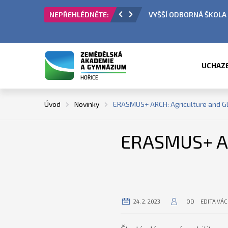
KOLA - PŘIJÍMACÍ ŘÍZENÍ
ÚŘEDNÍ HODINY
UCHAZ
Úvod
Novinky
ERASMUS+ ARCH: Agriculture and G
ERASMUS+ AR
24. 2. 2023
OD
EDITA VÁ