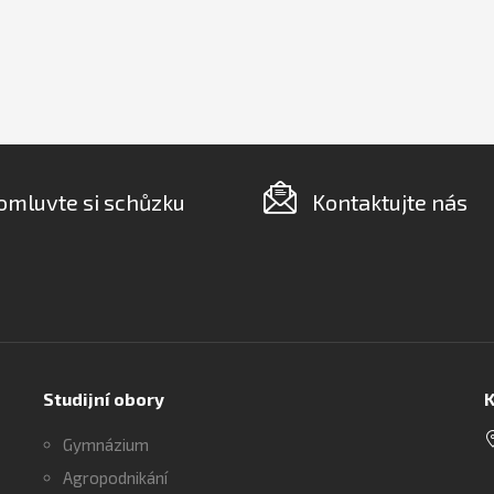
omluvte si schůzku
Kontaktujte nás
Studijní obory
K
Gymnázium
Agropodnikání