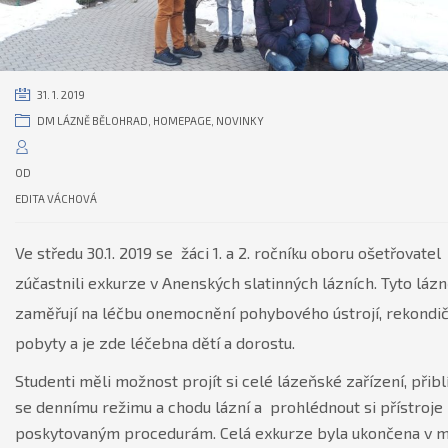
31. 1. 2019
DM LÁZNĚ BĚLOHRAD
,
HOMEPAGE
,
NOVINKY
OD
EDITA VÁCHOVÁ
Ve středu 30.1. 2019 se žáci 1. a 2. ročníku oboru ošetřovatel
zúčastnili exkurze v Anenských slatinných lázních. Tyto láz
zaměřují na léčbu onemocnění pohybového ústrojí, rekondič
pobyty a je zde léčebna dětí a dorostu.
Studenti měli možnost projít si celé lázeňské zařízení, přiblí
se dennímu režimu a chodu lázní a prohlédnout si přístroje 
poskytovaným procedurám. Celá exkurze byla ukončena v m