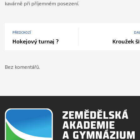
kavárně při příjemném posezení.
PŘEDCHOZÍ
DAL
Hokejový turnaj ?
Kroužek ši
Bez komentářů.