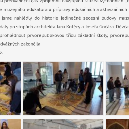
 si předvánoční čas zpříjemnil návštěvou Muzea východních Č
 muzejního edukátora a přípravy edukačních a aktivizačních 
ě jsme nahlédly do historie jedinečné secesní budovy muz
ydaly po stopách architekta Jana Kotěry a Josefa Gočára. Děvča
prohlédnout prvorepublikovou třídu základní školy, prvorep
odvážných zakončila
ž.