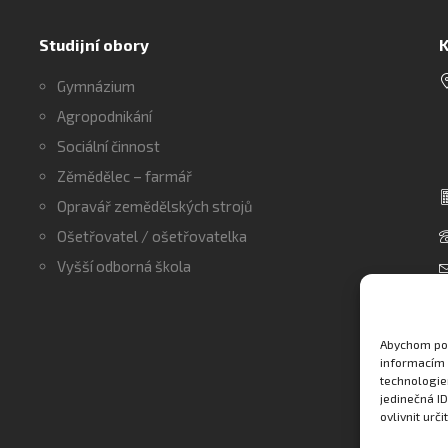
Studijní obory
K
Gymnázium
Agropodnikání
Sociální činnost
Zěmědělec – farmář
Opravář zemědělských strojů
Ošetřovatel / ošetřovatelka
Vyšší odborná škola
Abychom pos
informacím 
technologie
jedinečná I
ovlivnit urči