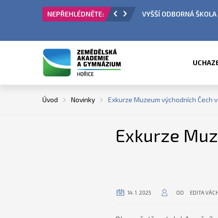
 PŘIJÍMACÍ ŘÍZENÍ
ÚŘEDNÍ HODINY V OBDO
UCHAZ
Úvod
Novinky
Exkurze Muzeum východních Čech v 
Exkurze Muz
14. 1. 2025
OD
EDITA VÁC