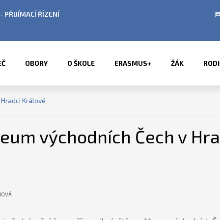
BÍ LETNÍCH PRÁZDNIN
PŘÍMĚSTSKÉ TÁBORY 2
EČ
OBORY
O ŠKOLE
ERASMUS+
ŽÁK
RODI
Hradci Králové
eum východních Čech v Hra
HOVÁ