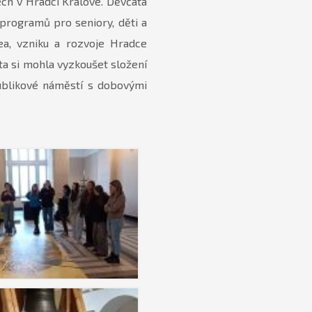
ech v Hradci Králové. Děvčata
programů pro seniory, děti a
ea, vzniku a rozvoje Hradce
ta si mohla vyzkoušet složení
ublikové náměstí s dobovými