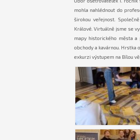
Obor ošetřovatelek 1. ročník
mohla nahlédnout do profese
širokou veřejnost. Společn
Králové. Virtuálně jsme se v
mapy historického města a 
obchody a kavárnou. Hrstka 
exkurzi výstupem na Bílou vě