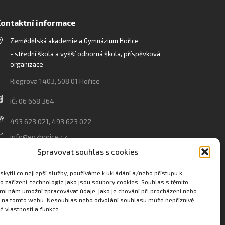
ontaktní informace
Zemědělská akademie a Gymnázium Hořice
- střední škola a vyšší odborná škola, příspěvková
organizace
Riegrova 1403, 508 01 Hořice
IČ: 06 668 364
493 623 021, 493 623 022
info@gozhorice.cz
www.zaghorice.cz
Spravovat souhlas s cookies
Pověřenec pro ochranu osobních údajů:
kytli co nejlepší služby, používáme k ukládání a/nebo přístupu k
Innovation One s.r.o. IČO: 04734807 Březenecká 4808
o zařízení, technologie jako jsou soubory cookies. Souhlas s těmito
mi nám umožní zpracovávat údaje, jako je chování při procházení nebo
430 04 Chomutov
D na tomto webu. Nesouhlas nebo odvolání souhlasu může nepříznivě
té vlastnosti a funkce.
Filip Šikola +420 775 992 451 filip.sikola@innone.cz