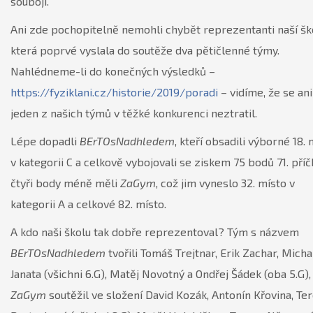
souboji.
Ani zde pochopitelně nemohli chybět reprezentanti naší ško
která poprvé vyslala do soutěže dva pětičlenné týmy.
Nahlédneme-li do konečných výsledků –
https://fyziklani.cz/historie/2019/poradi
– vidíme, že se ani
jeden z našich týmů v těžké konkurenci neztratil.
Lépe dopadli
BErTOsNadhledem
, kteří obsadili výborné 18. 
v kategorii C a celkově vybojovali se ziskem 75 bodů 71. příč
čtyři body méně měli
ZaGym
, což jim vyneslo 32. místo v
kategorii A a celkové 82. místo.
A kdo naši školu tak dobře reprezentoval? Tým s názvem
BErTOsNadhledem
tvořili Tomáš Trejtnar, Erik Zachar, Micha
Janata (všichni 6.G), Matěj Novotný a Ondřej Šádek (oba 5.G)
ZaGym
soutěžil ve složení David Kozák, Antonín Křovina, Te