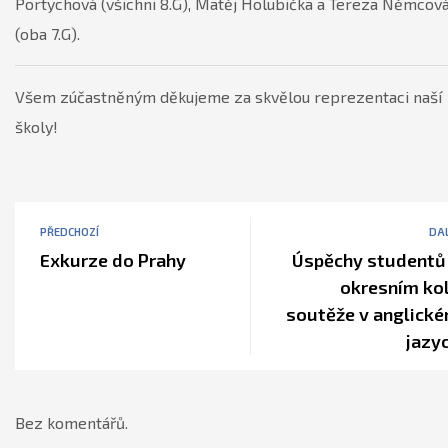
Portychová (všichni 8.G), Matěj Holubička a Tereza Němcov
(oba 7.G).
Všem zúčastněným děkujeme za skvělou reprezentaci naší
školy!
PŘEDCHOZÍ
DAL
Exkurze do Prahy
Úspěchy studentů
okresním ko
soutěže v anglick
jazy
Bez komentářů.