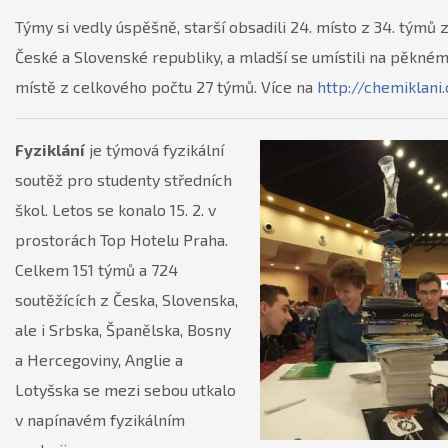
Týmy si vedly úspěšně, starší obsadili 24. místo z 34. týmů 
České a Slovenské republiky, a mladší se umístili na pěkném
místě z celkového počtu 27 týmů. Více na
http://chemiklani
Fyziklání
je týmová fyzikální
soutěž pro studenty středních
škol. Letos se konalo 15. 2. v
prostorách Top Hotelu Praha.
Celkem 151 týmů a 724
soutěžících z Česka, Slovenska,
ale i Srbska, Španělska, Bosny
a Hercegoviny, Anglie a
Lotyšska se mezi sebou utkalo
v napínavém fyzikálním