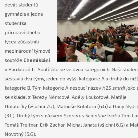
devět studentů
gymnázia a jedna
studentka
přírodovědného
lycea zúčastnili
mezinárodní týmové
soutěže
Chemiklání
v Pardubicích. Soutěžilo se ve dvou kategoriích. Naši studen
sestavili dva týmy, jeden do vyšší kategorie A a druhý do niž
kategorie B. Tým kategorie A nesoucí název
H2S smrdí jako 
se skládal z Terezy Němcové, Adély Loukotové, Matěje
Holubičky (všichni 7.G), Matouše Kolátora (6.G) a Hany Nydr
(3.L). Druhý tým s názvem
Exercitus Scientiae
tvořili Tom La
Tomáš Trejtnar, Erik Zachar, Michal Janata (všichni 6.G) a Ma
Novotný (5.G).