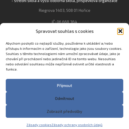
- střední škola a vyšší odborná škola, příspěvková organizace
Riegrova 1403, 508 01 Hořice
IČ: 06 668 364
Spravovat souhlas s cookies
493 623 021, 493 623 022
info@gozhorice.cz
Abychom poskytli co nejlepší služby, používáme k ukládání a/nebo
přístupu k informacím o zařízení, technologie jako jsou soubory cookies.
www.zaghorice.cz
Souhlas s těmito technologiemi nám umožní zpracovávat údaje, jako je
Pověřenec pro ochranu osobních údajů:
chování při procházení nebo jedinečná ID na tomto webu. Nesouhlas
nebo odvolání souhlasu může nepříznivě ovlivnit určité vlastnosti a
Innovation One s.r.o. IČO: 04734807 Březenecká 4808 430 04
funkce.
Chomutov
Filip Šikola +420 775 992 451 filip.sikola@innone.cz
Přijmout
Odmítnout
Copyright © 2023 Zemědělská akademie a Gymnázium
Zobrazit předvolby
Hořice
Made with
♥
in Trutnov by
eStation.cz
Zásady cookies
Zásady ochrany osobních údajů